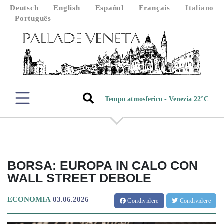
Deutsch
English
Español
Français
Italiano
Português
Tempo atmosferico - Venezia 22°C
BORSA: EUROPA IN CALO CON
WALL STREET DEBOLE
ECONOMIA
03.06.2026
Condividere
Condividere