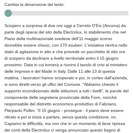
Cambia la dimensione del testo:
Sciopero a sorpresa di due ore oggi a Cerreto D'Esi (Ancona) da
parte degli operai del sito della Electrolux, lo stabilimento che nel
Piano della multinazionale svedese dell'11 maggio scorso
dovrebbe essere chiuso, con 170 esuberi. L'iniziativa rientra nello
stato di agitazione in atto e che prevede un pacchetto di otto ore
di sciopero da declinare a livello territoriale entro il 15 giugno
prossimo. Data in cui tornerà a riunirsi il tavolo di crisi al ministero
delle Imprese e del Made in Italy. Dalle 11 alle 13 di questa
mattina, i lavoratori hanno scioperato e poi, in corteo dall'azienda,
si sono diretti verso gli uffici del Comune. "Abbiamo chiesto il
supporto incondizionato delle istituzioni a tutti i livelli", le parole del
componente della segreteria provinciale della Fiom, nonché
responsabile del distretto economico-produttivo di Fabriano,
Pierpaolo Pullini. "Il 15 giugno - prosegue - il piano deve essere
ritirato e poi si inizia a parlare, senza questa condizione, no.
Capiamo le difficoltà, ma non che in un momento di lieve ripresa
dei conti della Electrolux ci venga annunciato questo bagno di