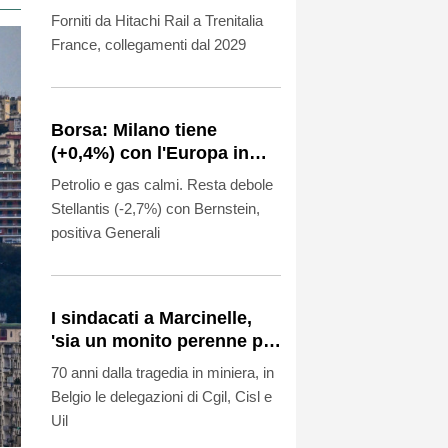
Parigi-Londra
Forniti da Hitachi Rail a Trenitalia
France, collegamenti dal 2029
Borsa: Milano tiene
(+0,4%) con l'Europa in
attesa dei dati Usa sul
Petrolio e gas calmi. Resta debole
lavoro
Stellantis (-2,7%) con Bernstein,
positiva Generali
I sindacati a Marcinelle,
'sia un monito perenne per
tutti'
70 anni dalla tragedia in miniera, in
Belgio le delegazioni di Cgil, Cisl e
Uil