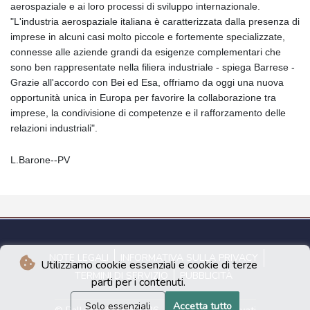
aerospaziale e ai loro processi di sviluppo internazionale.
"L'industria aerospaziale italiana è caratterizzata dalla presenza di
imprese in alcuni casi molto piccole e fortemente specializzate,
connesse alle aziende grandi da esigenze complementari che
sono ben rappresentate nella filiera industriale - spiega Barrese -
Grazie all'accordo con Bei ed Esa, offriamo da oggi una nuova
opportunità unica in Europa per favorire la collaborazione tra
imprese, la condivisione di competenze e il rafforzamento delle
relazioni industriali".
L.Barone--PV
NOTE LEGALI
INFORMATIVA SULLA PRIVACY
Utilizziamo cookie essenziali e cookie di terze
TERMINI DI SERVIZIO
PUBBLICITÀ
parti per i contenuti.
Solo essenziali
Accetta tutto