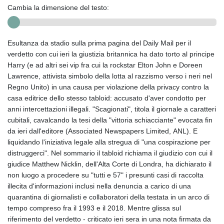
Cambia la dimensione del testo:
Esultanza da stadio sulla prima pagina del Daily Mail per il
verdetto con cui ieri la giustizia britannica ha dato torto al principe
Harry (e ad altri sei vip fra cui la rockstar Elton John e Doreen
Lawrence, attivista simbolo della lotta al razzismo verso i neri nel
Regno Unito) in una causa per violazione della privacy contro la
casa editrice dello stesso tabloid: accusato d'aver condotto per
anni intercettazioni illegali. "Scagionati", titola il giornale a caratteri
cubitali, cavalcando la tesi della "vittoria schiacciante" evocata fin
da ieri dall'editore (Associated Newspapers Limited, ANL). E
liquidando l'iniziativa legale alla stregua di "una cospirazione per
distruggerci". Nel sommario il tabloid richiama il giudizio con cui il
giudice Matthew Nicklin, dell'Alta Corte di Londra, ha dichiarato il
non luogo a procedere su "tutti e 57" i presunti casi di raccolta
illecita d'informazioni inclusi nella denuncia a carico di una
quarantina di giornalisti e collaboratori della testata in un arco di
tempo compreso fra il 1993 e il 2018. Mentre glissa sul
riferimento del verdetto - criticato ieri sera in una nota firmata da