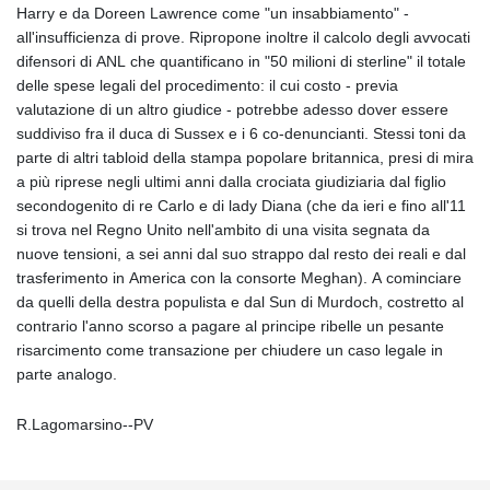
Harry e da Doreen Lawrence come "un insabbiamento" -
all'insufficienza di prove. Ripropone inoltre il calcolo degli avvocati
difensori di ANL che quantificano in "50 milioni di sterline" il totale
delle spese legali del procedimento: il cui costo - previa
valutazione di un altro giudice - potrebbe adesso dover essere
suddiviso fra il duca di Sussex e i 6 co-denuncianti. Stessi toni da
parte di altri tabloid della stampa popolare britannica, presi di mira
a più riprese negli ultimi anni dalla crociata giudiziaria dal figlio
secondogenito di re Carlo e di lady Diana (che da ieri e fino all'11
si trova nel Regno Unito nell'ambito di una visita segnata da
nuove tensioni, a sei anni dal suo strappo dal resto dei reali e dal
trasferimento in America con la consorte Meghan). A cominciare
da quelli della destra populista e dal Sun di Murdoch, costretto al
contrario l'anno scorso a pagare al principe ribelle un pesante
risarcimento come transazione per chiudere un caso legale in
parte analogo.
R.Lagomarsino--PV