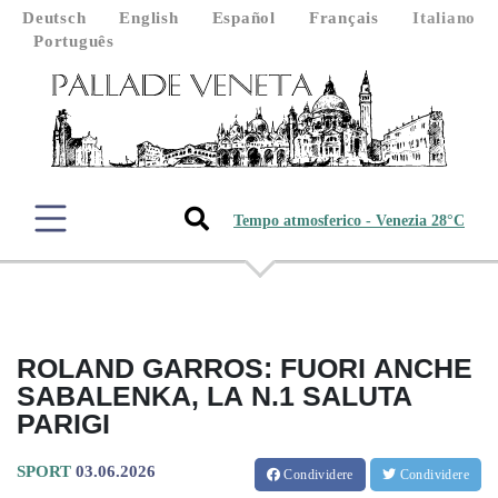
Deutsch
English
Español
Français
Italiano
Português
Tempo atmosferico - Venezia 28°C
ROLAND GARROS: FUORI ANCHE
SABALENKA, LA N.1 SALUTA
PARIGI
SPORT
03.06.2026
Condividere
Condividere