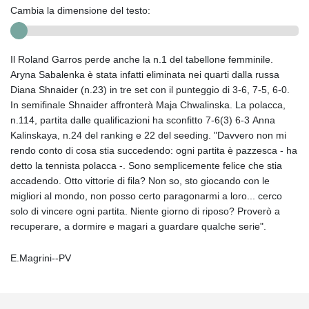
Cambia la dimensione del testo:
Il Roland Garros perde anche la n.1 del tabellone femminile.
Aryna Sabalenka è stata infatti eliminata nei quarti dalla russa
Diana Shnaider (n.23) in tre set con il punteggio di 3-6, 7-5, 6-0.
In semifinale Shnaider affronterà Maja Chwalinska. La polacca,
n.114, partita dalle qualificazioni ha sconfitto 7-6(3) 6-3 Anna
Kalinskaya, n.24 del ranking e 22 del seeding. "Davvero non mi
rendo conto di cosa stia succedendo: ogni partita è pazzesca - ha
detto la tennista polacca -. Sono semplicemente felice che stia
accadendo. Otto vittorie di fila? Non so, sto giocando con le
migliori al mondo, non posso certo paragonarmi a loro... cerco
solo di vincere ogni partita. Niente giorno di riposo? Proverò a
recuperare, a dormire e magari a guardare qualche serie".
E.Magrini--PV