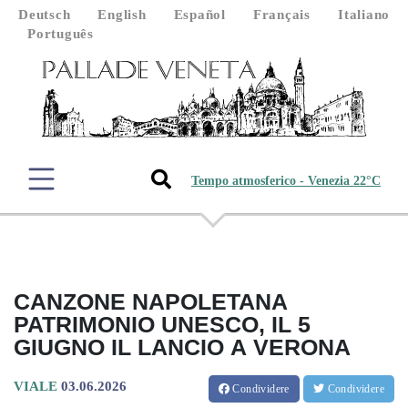
Deutsch
English
Español
Français
Italiano
Português
Tempo atmosferico - Venezia 22°C
CANZONE NAPOLETANA
PATRIMONIO UNESCO, IL 5
GIUGNO IL LANCIO A VERONA
VIALE
03.06.2026
Condividere
Condividere