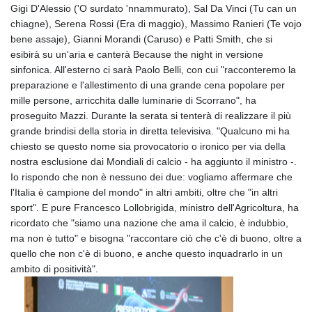
Gigi D'Alessio ('O surdato 'nnammurato), Sal Da Vinci (Tu can un
chiagne), Serena Rossi (Era di maggio), Massimo Ranieri (Te vojo
bene assaje), Gianni Morandi (Caruso) e Patti Smith, che si
esibirà su un'aria e canterà Because the night in versione
sinfonica. All'esterno ci sarà Paolo Belli, con cui "racconteremo la
preparazione e l'allestimento di una grande cena popolare per
mille persone, arricchita dalle luminarie di Scorrano", ha
proseguito Mazzi. Durante la serata si tenterà di realizzare il più
grande brindisi della storia in diretta televisiva. "Qualcuno mi ha
chiesto se questo nome sia provocatorio o ironico per via della
nostra esclusione dai Mondiali di calcio - ha aggiunto il ministro -.
Io rispondo che non è nessuno dei due: vogliamo affermare che
l'Italia è campione del mondo" in altri ambiti, oltre che "in altri
sport". E pure Francesco Lollobrigida, ministro dell'Agricoltura, ha
ricordato che "siamo una nazione che ama il calcio, è indubbio,
ma non è tutto" e bisogna "raccontare ciò che c'è di buono, oltre a
quello che non c'è di buono, e anche questo inquadrarlo in un
ambito di positività".