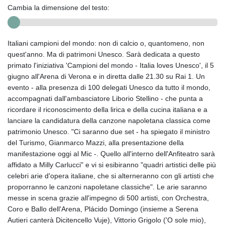
Cambia la dimensione del testo:
Italiani campioni del mondo: non di calcio o, quantomeno, non
quest'anno. Ma di patrimoni Unesco. Sarà dedicata a questo
primato l'iniziativa 'Campioni del mondo - Italia loves Unesco', il 5
giugno all'Arena di Verona e in diretta dalle 21.30 su Rai 1. Un
evento - alla presenza di 100 delegati Unesco da tutto il mondo,
accompagnati dall'ambasciatore Liborio Stellino - che punta a
ricordare il riconoscimento della lirica e della cucina italiana e a
lanciare la candidatura della canzone napoletana classica come
patrimonio Unesco. "Ci saranno due set - ha spiegato il ministro
del Turismo, Gianmarco Mazzi, alla presentazione della
manifestazione oggi al Mic -. Quello all'interno dell'Anfiteatro sarà
affidato a Milly Carlucci" e vi si esibiranno "quadri artistici delle più
celebri arie d'opera italiane, che si alterneranno con gli artisti che
proporranno le canzoni napoletane classiche". Le arie saranno
messe in scena grazie all'impegno di 500 artisti, con Orchestra,
Coro e Ballo dell'Arena, Plácido Domingo (insieme a Serena
Autieri canterà Dicitencello Vuje), Vittorio Grigolo ('O sole mio),