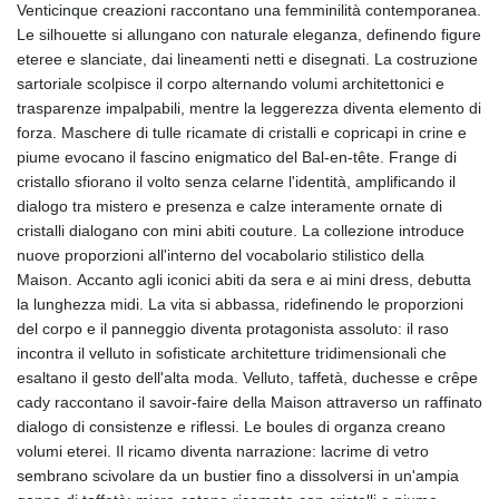
Venticinque creazioni raccontano una femminilità contemporanea.
Le silhouette si allungano con naturale eleganza, definendo figure
eteree e slanciate, dai lineamenti netti e disegnati. La costruzione
sartoriale scolpisce il corpo alternando volumi architettonici e
trasparenze impalpabili, mentre la leggerezza diventa elemento di
forza. Maschere di tulle ricamate di cristalli e copricapi in crine e
piume evocano il fascino enigmatico del Bal-en-tête. Frange di
cristallo sfiorano il volto senza celarne l'identità, amplificando il
dialogo tra mistero e presenza e calze interamente ornate di
cristalli dialogano con mini abiti couture. La collezione introduce
nuove proporzioni all'interno del vocabolario stilistico della
Maison. Accanto agli iconici abiti da sera e ai mini dress, debutta
la lunghezza midi. La vita si abbassa, ridefinendo le proporzioni
del corpo e il panneggio diventa protagonista assoluto: il raso
incontra il velluto in sofisticate architetture tridimensionali che
esaltano il gesto dell'alta moda. Velluto, taffetà, duchesse e crêpe
cady raccontano il savoir-faire della Maison attraverso un raffinato
dialogo di consistenze e riflessi. Le boules di organza creano
volumi eterei. Il ricamo diventa narrazione: lacrime di vetro
sembrano scivolare da un bustier fino a dissolversi in un'ampia