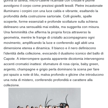
gonna di taffetà; micro-catene ricamate con cristalli e piume
avvolgono il corpo come preziosi gioielli tessili. Pietre incastonate
illuminano i corpini con una luce calda e vibrante, esaltando la
profondità della costruzione sartoriale. Colli gioiello, spalle
scoperte, forme essenziali e profonde scollature sulla schiena
delineano una sensualità mai esibita, ma suggerita con misura.
Una femminilità che afferma la propria forza attraverso la
geometria, mentre le frange di cristallo accompagnano ogni
movimento, amplificando la luce e conferendo agli abiti una
dimensione eterea e dinamica. Il bianco e il nero definiscono
l'identità della collezione, evocando il dualismo iconico del ballo di
Capote. A interrompere questa apparente dicotomia intervengono
accenti cromatici inattesi: sfumature di rosa cipria, baby green,
argento, champagne e grigio perla dominano la scena per fare
poi spazio a note di blu, malva profondo e glicine che introducono
una nota di mistero, conferendo profondità e carattere alla
collezione.