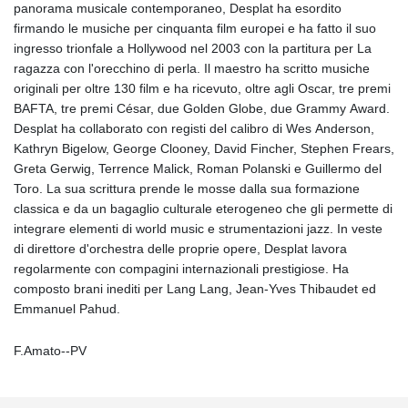
panorama musicale contemporaneo, Desplat ha esordito
firmando le musiche per cinquanta film europei e ha fatto il suo
ingresso trionfale a Hollywood nel 2003 con la partitura per La
ragazza con l'orecchino di perla. Il maestro ha scritto musiche
originali per oltre 130 film e ha ricevuto, oltre agli Oscar, tre premi
BAFTA, tre premi César, due Golden Globe, due Grammy Award.
Desplat ha collaborato con registi del calibro di Wes Anderson,
Kathryn Bigelow, George Clooney, David Fincher, Stephen Frears,
Greta Gerwig, Terrence Malick, Roman Polanski e Guillermo del
Toro. La sua scrittura prende le mosse dalla sua formazione
classica e da un bagaglio culturale eterogeneo che gli permette di
integrare elementi di world music e strumentazioni jazz. In veste
di direttore d'orchestra delle proprie opere, Desplat lavora
regolarmente con compagini internazionali prestigiose. Ha
composto brani inediti per Lang Lang, Jean-Yves Thibaudet ed
Emmanuel Pahud.
F.Amato--PV