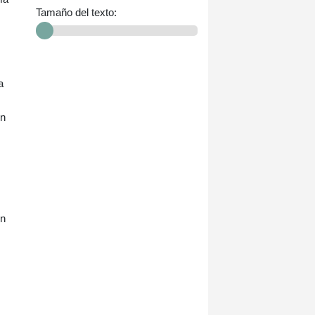
Tamaño del texto:
a
un
en