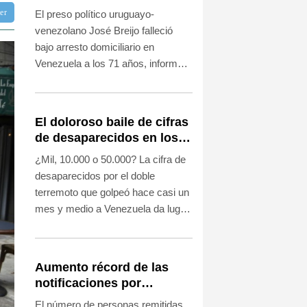
un preso político de
ter
El preso político uruguayo-
origen uruguayo
venezolano José Breijo falleció
bajo arresto domiciliario en
Venezuela a los 71 años, informó
su entorno el jueves, dos meses
después de que su caso se hiciera
notorio porque al salir de prisión
El doloroso baile de cifras
encontró su casa invadida por el
de desaparecidos en los
policía que lo detuvo.
sismos en Venezuela
¿Mil, 10.000 o 50.000? La cifra de
desaparecidos por el doble
terremoto que golpeó hace casi un
mes y medio a Venezuela da lugar
a cifras disímiles que las
autoridades no se esfuerzan por
esclarecer.
Aumento récord de las
notificaciones por
radicalización en Reino
El número de personas remitidas