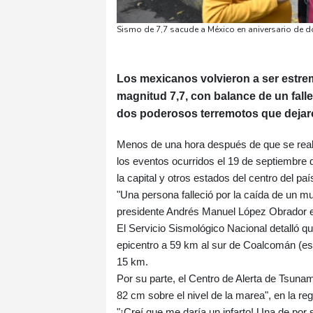
Sismo de 7,7 sacude a México en aniversario de
Los mexicanos volvieron a ser estre
magnitud 7,7, con balance de un fal
dos poderosos terremotos que dejaro
Menos de una hora después de que se real
los eventos ocurridos el 19 de septiembre 
la capital y otros estados del centro del paí
"Una persona falleció por la caída de un m
presidente Andrés Manuel López Obrador en
El Servicio Sismológico Nacional detalló 
epicentro a 59 km al sur de Coalcomán (es
15 km.
Por su parte, el Centro de Alerta de Tsuna
82 cm sobre el nivel de la marea", en la reg
"¡Creí que me daría un infarto! Una de por