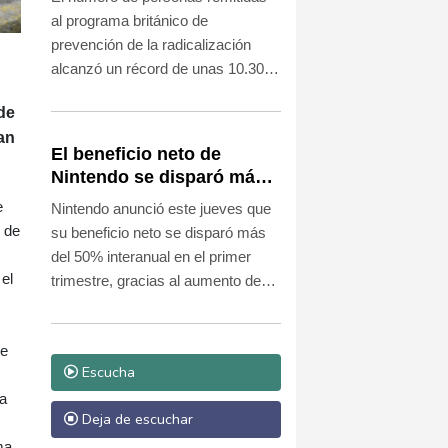
Unido
al programa británico de
prevención de la radicalización
alcanzó un récord de unas 10.300
entre octubre de 2024 y
de
septiembre de 2025, con fuerte
an
aumento de notificaciones
El beneficio neto de
relacionadas con la extrema
Nintendo se disparó más
derecha, según un informe anual
del 50% en el primer
e
Nintendo anunció este jueves que
publicado este jueves.
trimestre
s de
su beneficio neto se disparó más
del 50% interanual en el primer
el
trimestre, gracias al aumento de
las ventas de videojuegos y a unos
ingresos extraordinarios
de
relacionados con las devoluciones
Escucha
de aranceles de Estados Unidos.
ta
Deja de escuchar
ma