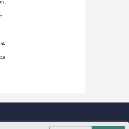
ños,
de
al,
ica