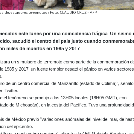
 dos devastadores terremotos / Foto: CLAUDIO CRUZ - AFP
mecidos este lunes por una coincidencia trágica. Un sismo 
lecido, sacudió el centro del país justo cuando conmemorab
n miles de muertos en 1985 y 2017.
izara un simulacro de terremoto como parte de la conmemoración d
de 1985 y 2017, un fuerte temblor desató el pánico en varios sectore
s.
uro de un centro comercial de Manzanillo (estado de Colima)", señaló 
 Twitter.
que el fenómeno se produjo a las 13H05 locales (18H05 GMT), con
tado de Michoacán), en la costa del Pacífico. Tuvo una profundidad 
mis de México previó "variaciones anómalas del nivel del mar, de has
ión del epicentro.
 sí llega a septiembre nerviosa", afirmó a la AFP Gabriela Ramírez, a