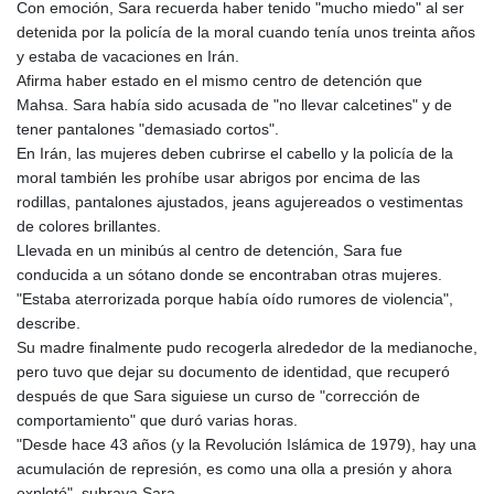
Con emoción, Sara recuerda haber tenido "mucho miedo" al ser
detenida por la policía de la moral cuando tenía unos treinta años
y estaba de vacaciones en Irán.
Afirma haber estado en el mismo centro de detención que
Mahsa. Sara había sido acusada de "no llevar calcetines" y de
tener pantalones "demasiado cortos".
En Irán, las mujeres deben cubrirse el cabello y la policía de la
moral también les prohíbe usar abrigos por encima de las
rodillas, pantalones ajustados, jeans agujereados o vestimentas
de colores brillantes.
Llevada en un minibús al centro de detención, Sara fue
conducida a un sótano donde se encontraban otras mujeres.
"Estaba aterrorizada porque había oído rumores de violencia",
describe.
Su madre finalmente pudo recogerla alrededor de la medianoche,
pero tuvo que dejar su documento de identidad, que recuperó
después de que Sara siguiese un curso de "corrección de
comportamiento" que duró varias horas.
"Desde hace 43 años (y la Revolución Islámica de 1979), hay una
acumulación de represión, es como una olla a presión y ahora
explotó", subraya Sara.