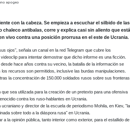
pleno apogeo
siente con la cabeza. Se empieza a escuchar el silbido de las
do chaleco antibalas, corre y explica casi sin aliento que est
n vivo contra una posición prorrusa en el este de Ucrania.
us ojos", señala un canal en la red Telegram que cubre los
videoclip para intentar demostrar que dicho informe es una ficción.
 desde hace años contra su vecino, la batalla de la información se
s los recursos son permitidos, inclusive las burdas manipulaciones.
ras la concentración de 150.000 soldados rusos sobre sus fronteras
ue sea utilizada para la creación de un pretexto para una ofensiva
nocidio contra los ruso-hablantes en Ucrania.
ucraniano y director de la escuela de periodismo Mohila, en Kiev, "la
inada sobre todo a la diáspora rusa" en Ucrania.
r a la opinión pública, tanto interior como exterior, para el estallido de