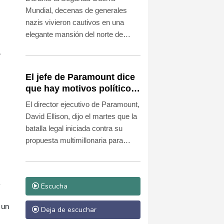
nazis
Mundial, decenas de generales
nazis vivieron cautivos en una
elegante mansión del norte de
Londres sin sospechar que
á
escuchaban sus conversaciones.
Ahora esa finca abre sus puertas
El jefe de Paramount dice
para contar una de las operaciones
que hay motivos políticos
de espionaje más discretas del
tras la pugna por la
El director ejecutivo de Paramount,
Reino Unido.
compra de Warner Bros.
David Ellison, dijo el martes que la
batalla legal iniciada contra su
propuesta multimillonaria para
adquirir Warner Bros. Discovery
está más impulsada por motivos
políticos que por preocupaciones
Escucha
de mercado.
 un
Deja de escuchar