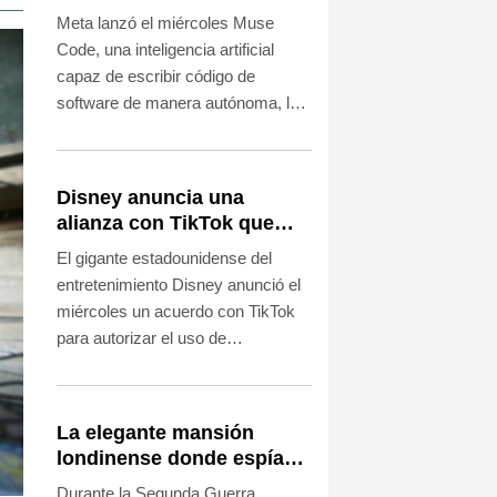
que busca competir con
Meta lanzó el miércoles Muse
OpenAI y Anthropic
Code, una inteligencia artificial
capaz de escribir código de
software de manera autónoma, lo
que marca su entrada en el
segmento más lucrativo del
competitivo mercado de la IA
Disney anuncia una
generativa.
alianza con TikTok que
autoriza el uso de
El gigante estadounidense del
fragmentos de sus
entretenimiento Disney anunció el
producciones
miércoles un acuerdo con TikTok
para autorizar el uso de
fragmentos de sus películas y
series en los videos cortos
publicados en la plataforma
La elegante mansión
asiática.
londinense donde espías
escuchaban a prisioneros
Durante la Segunda Guerra