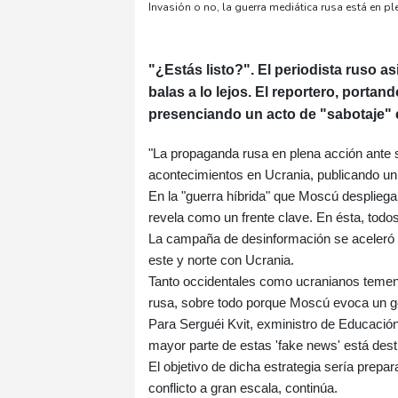
Invasión o no, la guerra mediática rusa está en 
"¿Estás listo?". El periodista ruso a
balas a lo lejos. El reportero, portan
presenciando un acto de "sabotaje" e
"La propaganda rusa en plena acción ante s
acontecimientos en Ucrania, publicando un 
En la "guerra híbrida" que Moscú despliega
revela como un frente clave. En ésta, todo
La campaña de desinformación se aceleró t
este y norte con Ucrania.
Tanto occidentales como ucranianos temen q
rusa, sobre todo porque Moscú evoca un ge
Para Serguéi Kvit, exministro de Educación 
mayor parte de estas 'fake news' está dest
El objetivo de dicha estrategia sería prepara
conflicto a gran escala, continúa.