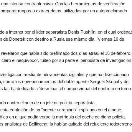
a una intensa contraofensiva. Con las herramientas de verificación
 comparar mapas o extraer datos, utilizadas por un autoproclamado
do a internet por el líder separatista Denis Pushilin, en el cual ordena
ón de Donetsk con destino a Rusia ese mismo día, "viernes 18 de
 revelaron que había sido prefilmado dos días atrás, el 16 de febrero.
 claro e inequívoco", tuiteó por su parte el periodista de investigación
investigación mediante herramientas digitales y que ha diseccionado
sa, como los envenenamientos del doble agente Serguéi Skripal y del
s las ha dedicado a 'desminar' el campo virtual del conflicto en torno
o contra el auto de un jefe de policía separatista.
uesta confesión de un "agente ucraniano" implicado en el ataque,
ico en el que podía verse la matrícula del coche de dicho policía.
s analistas de Bellingcat, la habían quitado del reluciente todoterreno