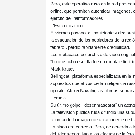
Pero, este operativo ruso en la red provoc
online, que permiten autenticar imágenes,
ejército de "reinformadores".
- 'Escenificación' -
El viernes pasado, el inquietante video subi
la evacuación de los pobladores de la regi
febrero", perdió rápidamente credibilidad.
Los metadatos del archivo de video original
"Lo que hubo ese día fue un montaje ficticio
Mark Krutov.
Bellingcat, plataforma especializada en la 
supuestos operativos de la inteligencia ru
opositor Alexéi Navalni, las últimas semana
Ucrania.
Su último golpe: "desenmascarar" un atentad
La televisión pública rusa difundió una sup
retomando la imagen de un accidente de tráf
La placa era correcta. Pero, de acuerdo a lo
del líder separatista a los efectos de la foto.