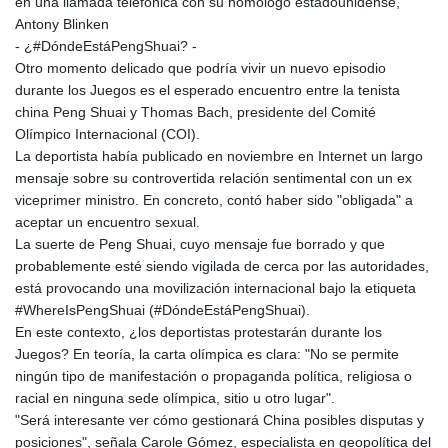
en una llamada telefónica con su homológo estadounidense,
Antony Blinken
- ¿#DóndeEstáPengShuai? -
Otro momento delicado que podría vivir un nuevo episodio
durante los Juegos es el esperado encuentro entre la tenista
china Peng Shuai y Thomas Bach, presidente del Comité
Olímpico Internacional (COI).
La deportista había publicado en noviembre en Internet un largo
mensaje sobre su controvertida relación sentimental con un ex
viceprimer ministro. En concreto, contó haber sido "obligada" a
aceptar un encuentro sexual.
La suerte de Peng Shuai, cuyo mensaje fue borrado y que
probablemente esté siendo vigilada de cerca por las autoridades,
está provocando una movilización internacional bajo la etiqueta
#WhereIsPengShuai (#DóndeEstáPengShuai).
En este contexto, ¿los deportistas protestarán durante los
Juegos? En teoría, la carta olímpica es clara: "No se permite
ningún tipo de manifestación o propaganda política, religiosa o
racial en ninguna sede olímpica, sitio u otro lugar".
"Será interesante ver cómo gestionará China posibles disputas y
posiciones", señala Carole Gómez, especialista en geopolítica del