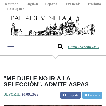
Deutsch
English
Español
Français
Italiano
Português
Clima - Venezia 23°C
"ME DUELE NO IR A LA
SELECCIÓN", ADMITE ASPAS
DEPORTE
20.09.2022
Comparta
Comparta