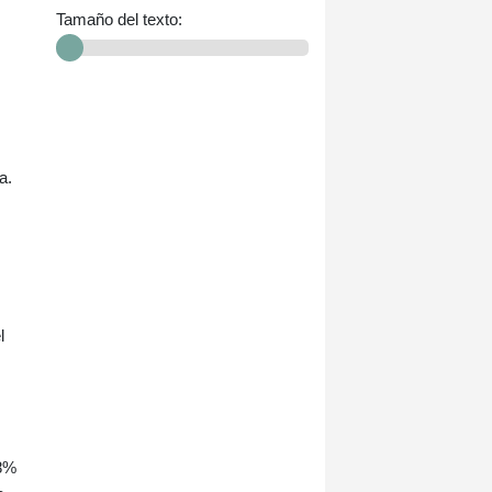
Tamaño del texto:
a.
l
,8%