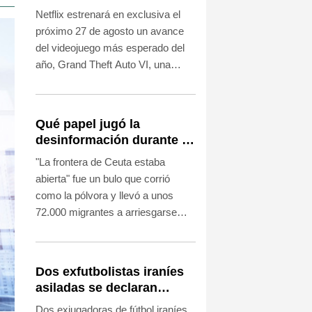
videojuego GTA VI
Netflix estrenará en exclusiva el
próximo 27 de agosto un avance
del videojuego más esperado del
año, Grand Theft Auto VI, una
estrategia inédita en la industria,
anunció este jueves el estudio
estadounidense Rockstar.
Qué papel jugó la
desinformación durante la
última ola de migrantes
"La frontera de Ceuta estaba
que llegó al enclave
abierta" fue un bulo que corrió
español de Ceuta
como la pólvora y llevó a unos
72.000 migrantes a arriesgarse
para llegar al enclave español
desde Marruecos a finales de julio.
Dos exfutbolistas iraníes
asiladas se declaran
"orgullosas" de hacerse
Dos exjugadoras de fútbol iraníes