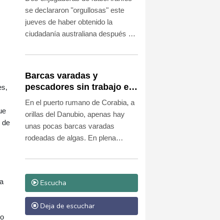
australianas
se declararon "orgullosas" este
jueves de haber obtenido la
ciudadanía australiana después de
ser tildadas de traidoras en su país
por negarse a cantar el himno
nacional antes de un partido, lo que
Barcas varadas y
las obligó a solicitar asilo.
pescadores sin trabajo en
es,
un Danubio bajo mínimos
En el puerto rumano de Corabia, a
por la sequía
ue
orillas del Danubio, apenas hay
 de
unas pocas barcas varadas
rodeadas de algas. En plena
sequía en Europa, el nivel del río
es tan bajo que estos botes no
pueden entrar ni salir.
la
Escucha
Deja de escuchar
io