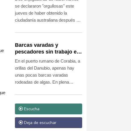
australianas
se declararon "orgullosas" este
jueves de haber obtenido la
ciudadanía australiana después de
ser tildadas de traidoras en su país
por negarse a cantar el himno
nacional antes de un partido, lo que
Barcas varadas y
las obligó a solicitar asilo.
ue
pescadores sin trabajo en
un Danubio bajo mínimos
En el puerto rumano de Corabia, a
por la sequía
orillas del Danubio, apenas hay
unas pocas barcas varadas
rodeadas de algas. En plena
sequía en Europa, el nivel del río
que
es tan bajo que estos botes no
pueden entrar ni salir.
Escucha
Deja de escuchar