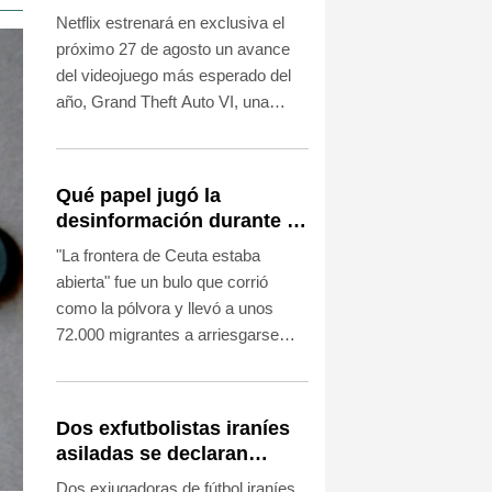
videojuego GTA VI
Netflix estrenará en exclusiva el
próximo 27 de agosto un avance
del videojuego más esperado del
año, Grand Theft Auto VI, una
estrategia inédita en la industria,
anunció este jueves el estudio
estadounidense Rockstar.
Qué papel jugó la
desinformación durante la
última ola de migrantes
"La frontera de Ceuta estaba
que llegó al enclave
abierta" fue un bulo que corrió
español de Ceuta
como la pólvora y llevó a unos
72.000 migrantes a arriesgarse
para llegar al enclave español
desde Marruecos a finales de julio.
Dos exfutbolistas iraníes
asiladas se declaran
"orgullosas" de hacerse
Dos exjugadoras de fútbol iraníes