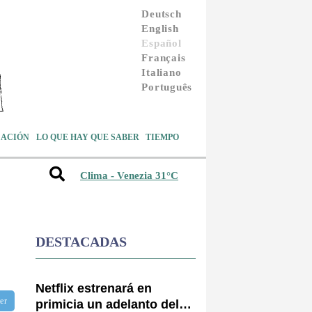
Deutsch
English
Español
Français
Italiano
Português
ACIÓN
LO QUE HAY QUE SABER
TIEMPO
Clima - Venezia 31°C
DESTACADAS
Netflix estrenará en
ter
primicia un adelanto del