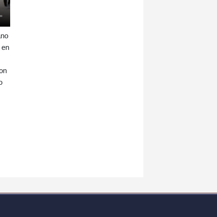
ano
 en
con
o