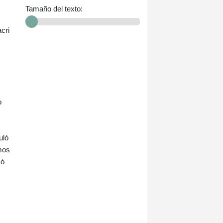
Tamaño del texto:
cri
o
uló
amos
zó