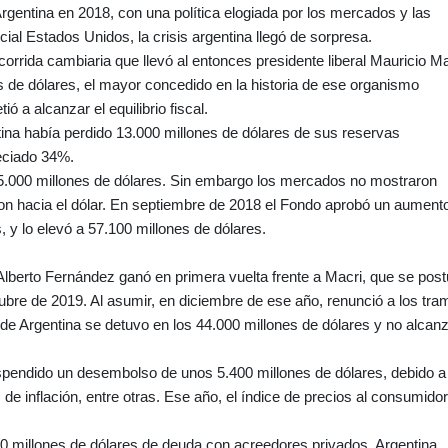
rgentina en 2018, con una política elogiada por los mercados y las
al Estados Unidos, la crisis argentina llegó de sorpresa.
orrida cambiaria que llevó al entonces presidente liberal Mauricio Ma
es de dólares, el mayor concedido en la historia de ese organismo
ó a alcanzar el equilibrio fiscal.
ina había perdido 13.000 millones de dólares de sus reservas
eciado 34%.
5.000 millones de dólares. Sin embargo los mercados no mostraron
ron hacia el dólar. En septiembre de 2018 el Fondo aprobó un aument
s, y lo elevó a 57.100 millones de dólares.
lberto Fernández ganó en primera vuelta frente a Macri, que se post
tubre de 2019. Al asumir, en diciembre de ese año, renunció a los tr
a de Argentina se detuvo en los 44.000 millones de dólares y no alcan
spendido un desembolso de unos 5.400 millones de dólares, debido a
de inflación, entre otras. Ese año, el índice de precios al consumidor
00 millones de dólares de deuda con acreedores privados, Argentina