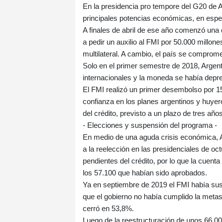
En la presidencia pro tempore del G20 de A
principales potencias económicas, en especi
A finales de abril de ese año comenzó una c
a pedir un auxilio al FMI por 50.000 millon
multilateral. A cambio, el país se comprometi
Solo en el primer semestre de 2018, Argent
internacionales y la moneda se había depr
El FMI realizó un primer desembolso por 1
confianza en los planes argentinos y huye
del crédito, previsto a un plazo de tres año
- Elecciones y suspensión del programa -
En medio de una aguda crisis económica, A
a la reelección en las presidenciales de oc
pendientes del crédito, por lo que la cuent
los 57.100 que habían sido aprobados.
Ya en septiembre de 2019 el FMI había su
que el gobierno no había cumplido la metas 
cerró en 53,8%.
Luego de la reestructuración de unos 66.0