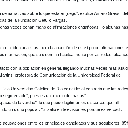
de narrativas sobre lo que está en juego", explica Amaro Grassi, del
icas de la Fundación Getulio Vargas.
muchas veces echan mano de afirmaciones engañosas, "o algunas has
, coinciden analistas; pero la aparición de este tipo de afirmaciones 
desinformación, que se disemina habitualmente por las redes, alcanc
ntacto con la población en general, llegando muchas veces más allá d
Martins, profesora de Comunicación de la Universidad Federal de
ificia Universidad Católica de Rio coincide: al contrario que las rede
 "no segmentado", pues es un "medio de masas".
acio de la verdad", lo que puede legitimar los discursos que allí
do un dicho popular: "Si salió en televisión es porque es verdad".
e acusaciones entre los principales candidatos y sus seguidores, 8