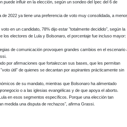
n puede influir en la elección, según un sondeo del Ipec del 6 de
a de 2022 ya tiene una preferencia de voto muy consolidada, a meno
voto en un candidato, 78% dijo estar "totalmente decidido", según la
re los electores de Lula y Bolsonaro, el porcentaje fue incluso mayor:
trategias de comunicación provoquen grandes cambios en el escenario 
ssi.
ndo por afirmaciones que fortalezcan sus bases, que les permitan
l "voto útil" de quienes se decantan por aspirantes prácticamente sin
onómicos de su mandato, mientras que Bolsonaro ha alimentado
ronegocio o a las iglesias evangélicas y de que apoya el aborto.
 Lula en esos segmentos específicos. Porque una elección tan
an medida una disputa de rechazos", afirma Grassi.