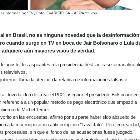
l desinforman por TV / Foto: EVARISTO SA - AFP/Archivos
ial en Brasil, no es ninguna novedad que la desinformación
Pero cuando surge en TV en boca de Jair Bolsonaro o Lula d
 y adquiere aún mayores visos de verdad.
e agosto, los aspirantes a la presidencia desfilan casi semanalment
s televisivos.
ierno, llama la atención la retahíla de informaciones falsas o
al, tuvo la idea de crear el PIX", aseguró el presidente Bolsonaro en
en referencia a un popular método de pago electrónico que empezó a
gobierno de Michel Temer.
avorito en las encuestas, afirmó por su parte haber sido absuelto de
ión a la macrooperación anticorrupción "Lava Jato". Pero en realidad,
s procesales, sin que el fondo de las acusaciones fuese juzgado.
ambos candidatos en el horario electoral gratuito, exhibido a diario p