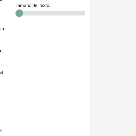
Tamaño del texto:
ta
en
e
el
s
5%