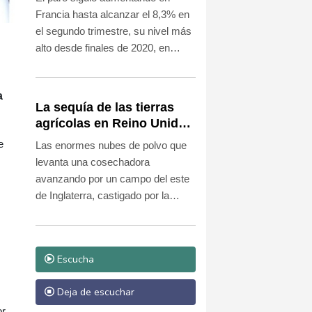
mitad de mandato.
Francia hasta alcanzar el 8,3% en
el segundo trimestre, su nivel más
alto desde finales de 2020, en
plena pandemia de covid.
a
La sequía de las tierras
agrícolas en Reino Unido
amenaza la seguridad
e
Las enormes nubes de polvo que
alimentaria
levanta una cosechadora
avanzando por un campo del este
de Inglaterra, castigado por la
sequía, alimentan los temores de
John Pawsey tanto por su futuro
como agricultor como por la
Escucha
seguridad alimentaria del país.
Deja de escuchar
or