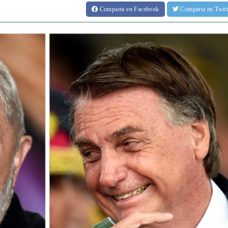
Comparta
en Facebook
Comparta
en Twit