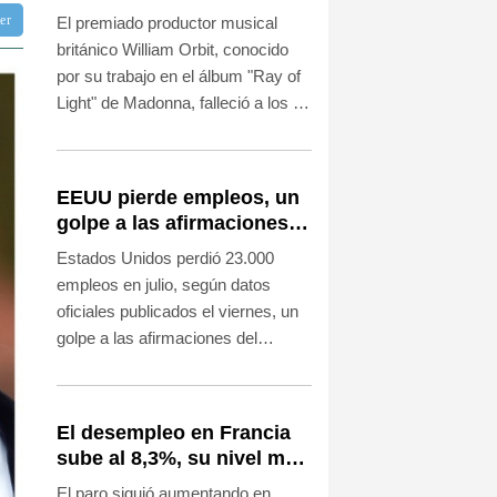
colaboró con Madonna en
ter
El premiado productor musical
"Ray of Light"
británico William Orbit, conocido
por su trabajo en el álbum "Ray of
Light" de Madonna, falleció a los 69
años, afirmó su entorno el viernes
en redes sociales.
EEUU pierde empleos, un
golpe a las afirmaciones
de Trump sobre la
Estados Unidos perdió 23.000
economía
empleos en julio, según datos
oficiales publicados el viernes, un
golpe a las afirmaciones del
presidente Donald Trump que
asegura liderar una recuperación
económica, justo cuando su
El desempleo en Francia
Partido Republicano se prepara
sube al 8,3%, su nivel más
para unas cruciales elecciones de
alto desde la pandemia
El paro siguió aumentando en