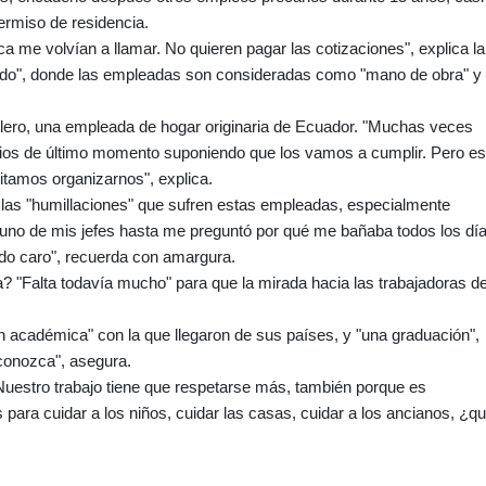
rmiso de residencia.
a me volvían a llamar. No quieren pagar las cotizaciones", explica la
zado", donde las empleadas son consideradas como "mano de obra" y
lero, una empleada de hogar originaria de Ecuador. "Muchas veces
rios de último momento suponiendo que los vamos a cumplir. Pero es
tamos organizarnos", explica.
las "humillaciones" que sufren estas empleadas, especialmente
 uno de mis jefes hasta me preguntó por qué me bañaba todos los día
do caro", recuerda con amargura.
? "Falta todavía mucho" para que la mirada hacia las trabajadoras d
académica" con la que llegaron de sus países, y "una graduación",
econozca", asegura.
uestro trabajo tiene que respetarse más, también porque es
para cuidar a los niños, cuidar las casas, cuidar a los ancianos, ¿q