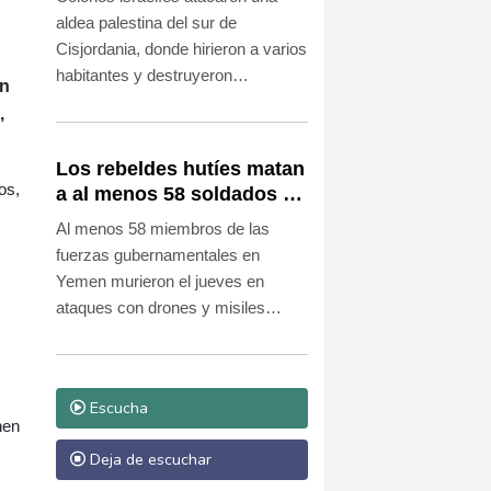
aldea palestina del sur de
Cisjordania, donde hirieron a varios
habitantes y destruyeron
in
viviendas, en el último incidente de
,
este tipo registrado en el territorio
ocupado, informaron este jueves
Los rebeldes hutíes matan
vecinos y el ejército israelí.
os,
a al menos 58 soldados de
las fuerzas
Al menos 58 miembros de las
gubernamentales en
fuerzas gubernamentales en
Yemen
Yemen murieron el jueves en
ataques con drones y misiles
llevados a cabo por los rebeldes
hutíes, el saldo más letal desde la
tregua de 2022 entre ambos
Escucha
bandos.
nen
Deja de escuchar