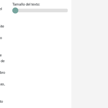
Tamaño del texto:
el
ite
mo
ue
 de
mbro
cas,
to