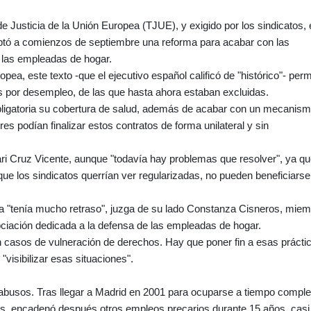
e Justicia de la Unión Europea (TJUE), y exigido por los sindicatos, 
ptó a comienzos de septiembre una reforma para acabar con las
s las empleadas de hogar.
opea, este texto -que el ejecutivo español calificó de "histórico"- perm
s por desempleo, de las que hasta ahora estaban excluidas.
obligatoria su cobertura de salud, además de acabar con un mecanis
es podían finalizar estos contratos de forma unilateral y sin
i Cruz Vicente, aunque "todavía hay problemas que resolver", ya q
e los sindicatos querrían ver regularizadas, no pueden beneficiarse
a "tenía mucho retraso", juzga de su lado Constanza Cisneros, mie
ociación dedicada a la defensa de las empleadas de hogar.
 casos de vulneración de derechos. Hay que poner fin a esas prácti
"visibilizar esas situaciones".
abusos. Tras llegar a Madrid en 2001 para ocuparse a tiempo comple
s, encadenó después otros empleos precarios durante 15 años, casi