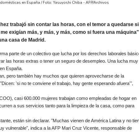
 domésticas en España / Foto: Yasuyoshi Chiba - AFP/Archivos
z trabajó sin contar las horas, con el temor a quedarse s
e me exigían más, y más, y más, como si fuera una máquina"
una casa de Madrid.
ma parte de un colectivo que lucha por los derechos laborales básic
r las horas extras o tener un seguro de desempleo. Una lucha muy
a en España.
n, pero también hay muchos que quieren aprovecharse de la
"Dicen: 'si no te conviene el trabajo, hay gente esperando afuera'",
CCOO), casi 600.000 mujeres trabajan como empleadas de hogar en
rren a sus servicios tanto para la limpieza de la casa, como para
tante, están sin declarar. "Muchas vienen de América Latina y no tie
y vulnerable", indica a la AFP Mari Cruz Vicente, responsable de