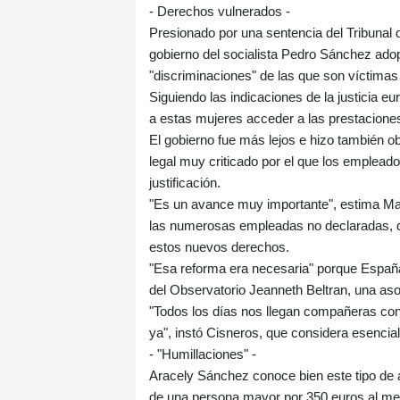
- Derechos vulnerados -
Presionado por una sentencia del Tribunal d
gobierno del socialista Pedro Sánchez ado
"discriminaciones" de las que son víctima
Siguiendo las indicaciones de la justicia eur
a estas mujeres acceder a las prestacione
El gobierno fue más lejos e hizo también 
legal muy criticado por el que los empleador
justificación.
"Es un avance muy importante", estima Mar
las numerosas empleadas no declaradas, qu
estos nuevos derechos.
"Esa reforma era necesaria" porque Españ
del Observatorio Jeanneth Beltran, una as
"Todos los días nos llegan compañeras con
ya", instó Cisneros, que considera esencial 
- "Humillaciones" -
Aracely Sánchez conoce bien este tipo de 
de una persona mayor por 350 euros al me