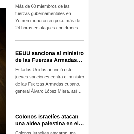
las fuerzas
Más de 60 miembros de las
gubernamentales en
fuerzas gubernamentales en
Yemen
Yemen murieron en poco más de
24 horas en ataques con drones y
misiles llevados a cabo por los
rebeldes hutíes, el saldo más letal
desde la tregua de 2022 entre
EEUU sanciona al ministro
ambos bandos.
de las Fuerzas Armadas
cubano y a la cúpula de la
Estados Unidos anunció este
industria militar
jueves sanciones contra el ministro
de las Fuerzas Armadas cubano,
general Álvaro López Miera, así
como responsables y cinco
empresas del sector industrial
militar de la isla.
Colonos israelíes atacan
una aldea palestina en el
sur de Cisjordania
Colonos israelíes atacaron una