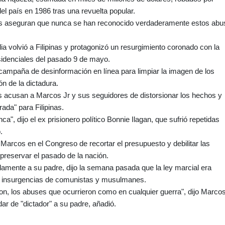
l país en 1986 tras una revuelta popular.
s aseguran que nunca se han reconocido verdaderamente estos abu
lia volvió a Filipinas y protagonizó un resurgimiento coronado con la
sidenciales del pasado 9 de mayo.
 campaña de desinformación en línea para limpiar la imagen de los
n de la dictadura.
as acusan a Marcos Jr y sus seguidores de distorsionar los hechos y
da" para Filipinas.
", dijo el ex prisionero político Bonnie Ilagan, que sufrió repetidas
.
e Marcos en el Congreso de recortar el presupuesto y debilitar las
reservar el pasado de la nación.
idamente a su padre, dijo la semana pasada que la ley marcial era
las insurgencias de comunistas y musulmanes.
, los abuses que ocurrieron como en cualquier guerra", dijo Marcos
dar de "dictador" a su padre, añadió.