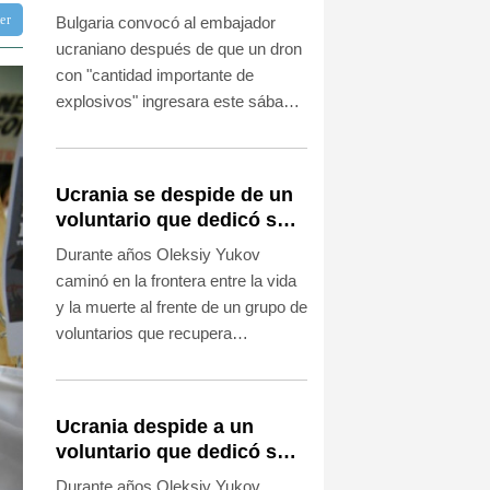
explosión de un dron en
ter
Bulgaria convocó al embajador
su territorio
ucraniano después de que un dron
con "cantidad importante de
explosivos" ingresara este sábado
en su territorio y estallara cerca de
un gasoducto transbalcánico sin
causar víctimas.
Ucrania se despide de un
voluntario que dedicó su
vida a rescatar a los
Durante años Oleksiy Yukov
muertos
caminó en la frontera entre la vida
y la muerte al frente de un grupo de
voluntarios que recupera
cadáveres en las zonas más
peligrosas del frente de Ucrania.
Ucrania despide a un
voluntario que dedicó su
vida a rescatar a los
Durante años Oleksiy Yukov