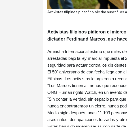
Activistas filipinos piden "no olvidar nunca" los
Activistas filipinos pidieron el miér
dictador Ferdinand Marcos, que hace
Amnistía Internacional estima que miles d
arrestadas bajo la ley marcial impuesta el 
seguridad para actuar contra los disidentes
El 50º aniversario de esa fecha llega con e
Filipinas. Los activistas le urgieron a recon
"Los Marcos tienen al menos que reconocer
ONG Human rights Watch, en un evento de a
"Sin contar la verdad, sin espacio para que 
nunca encontraremos un cierre, nunca podr
Medio siglo después, unas 11.103 personas
asesinatos, desapariciones forzadas y otr
Estas han sido indemnizadas con parte de l