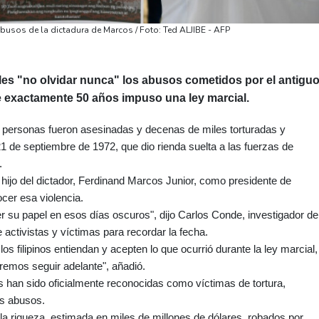
 abusos de la dictadura de Marcos / Foto: Ted ALJIBE - AFP
coles "no olvidar nunca" los abusos cometidos por el antigu
 exactamente 50 años impuso una ley marcial.
e personas fueron asesinadas y decenas de miles torturadas y
21 de septiembre de 1972, que dio rienda suelta a las fuerzas de
.
l hijo del dictador, Ferdinand Marcos Junior, como presidente de
ocer esa violencia.
 su papel en esos días oscuros", dijo Carlos Conde, investigador de
ctivistas y víctimas para recordar la fecha.
los filipinos entiendan y acepten lo que ocurrió durante la ley marcial,
emos seguir adelante", añadió.
 han sido oficialmente reconocidas como víctimas de tortura,
os abusos.
a riqueza, estimada en miles de millones de dólares, robados por