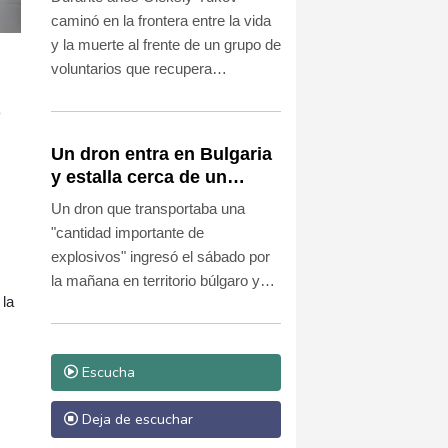
muertos
caminó en la frontera entre la vida
y la muerte al frente de un grupo de
voluntarios que recupera
cadáveres en las zonas más
o
peligrosas del frente de Ucrania.
Un dron entra en Bulgaria
y estalla cerca de un
gasoducto en la frontera
Un dron que transportaba una
con Rumania
"cantidad importante de
explosivos" ingresó el sábado por
la mañana en territorio búlgaro y
 la
explotó cerca de la frontera con
Rumania y de un gasoducto
transbalcánico, sin causar
Escucha
víctimas, anunció el primer
ministro de Bulgaria, Rumen
Deja de escuchar
Radev.