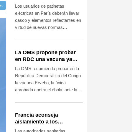
llevar casco ante aumento
ter
Los usuarios de patinetas
de lesiones
eléctricas en París deberán llevar
casco y elementos reflectantes en
virtud de nuevas normas
introducidas tras un importante
aumento de las lesiones
relacionadas con estos vehículos
La OMS propone probar
de dos ruedas, informó la policía el
en RDC una vacuna ya
sábado.
existente contra otra cepa
La OMS recomienda probar en la
del ébola
República Democrática del Congo
la vacuna Ervebo, la única
aprobada contra el ébola, ante la
falta de un inmunizante específico
para la variante Bundibugyo que
causa la epidemia actual en el
Francia aconseja
país, anunció este viernes la
aislamiento a los
organización.
contactos del
Las autoridades sanitarias