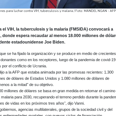
es para luchar contra VIH, tuberculosis y malaria / Foto: MANDEL NGAN - AFP
 el VIH, la tuberculosis y la malaria (FMSIDA) convocará a
, donde espera recaudar al menos 18.000 millones de dólar
idente estadounidense Joe Biden.
que se ha fijado la organización y se produce en medio de crecientes
 donantes como en los receptores, luego de la pandemia de covid-19
 por el conflicto de Ucrania.
dijo a la AFP que estaba animada por las promesas recientes: 1.300
ones de dólares de Estados Unidos y 1.080 millones de dólares de
enos a la mitad" de su objetivo.
000 millones de dólares se basa en gran medida en retomar el camino
la malaria para 2030, recuperando el terreno perdido durante la pande
s de vidas en los próximos tres años", dijo Vanni.
biernos, agencias multilaterales, grupos de la sociedad civil y del
res enfermedades mortales, con nuevos ciclos de financiación