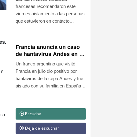
francoargentino positivo
francesas recomendaron este
en hantavirus
viernes aislamiento a las personas
que estuvieron en contacto
estrecho con un turista
francoargentino que dio positivo en
es,
hantavirus en Francia antes de
Francia anuncia un caso
viajar a España, donde está
de hantavirus Andes en un
aislado, pero consideran que el
turista franco-argentino
Un franco-argentino que visitó
riesgo de transmisión es "bajo".
 y
Francia en julio dio positivo por
hantavirus de la cepa Andes y fue
aislado con su familia en España,
informaron este jueves las
autoridades francesas, que
indicaron sin embargo en que el
Escucha
mia
virus no está en circulación.
Deja de escuchar