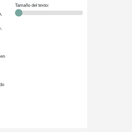
Tamaño del texto:
o,
,
 en
ndo
.