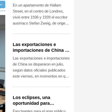
escritor huido de los nazis
ter
En un apartamento de Hallam
Street, en el centro de Londres,
vivió entre 1936 y 1939 el escritor
austríaco Stefan Zweig, de origen
judío, que moriría en Brasil en 1942
luego de un primer exilio en
Inglaterra por el ascenso del
Las exportaciones e
nazismo.
importaciones de China se
disparan en julio
Las exportaciones e importaciones
de China se dispararon en julio,
según datos oficiales publicados
este viernes, en momentos en que
la potencia manufacturera se
beneficia de un auge de la
inteligencia artificial que ha
Los eclipses, una
impulsado la demanda
oportunidad para
internacional de sus productos
desentrañar los enigmas
Fascinantes para el gran público,