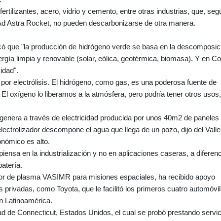
ertilizantes, acero, vidrio y cemento, entre otras industrias, que, seg
e Ad Astra Rocket, no pueden descarbonizarse de otra manera.
icó que "la producción de hidrógeno verde se basa en la descomposic
rgía limpia y renovable (solar, eólica, geotérmica, biomasa). Y en C
idad".
por electrólisis. El hidrógeno, como gas, es una poderosa fuente de
 El oxígeno lo liberamos a la atmósfera, pero podría tener otros usos,
 genera a través de electricidad producida por unos 40m2 de paneles
electrolizador descompone el agua que llega de un pozo, dijo del Valle
onómico es alto.
ensa en la industrialización y no en aplicaciones caseras, a diferenc
batería.
tor de plasma VASIMR para misiones espaciales, ha recibido apoyo
privadas, como Toyota, que le facilitó los primeros cuatro automóvi
n Latinoamérica.
d de Connecticut, Estados Unidos, el cual se probó prestando servic