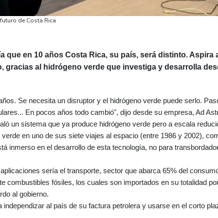
futuro de Costa Rica
 que en 10 años Costa Rica, su país, será distinto. Aspira 
 gracias al hidrógeno verde que investiga y desarrolla de
ños. Se necesita un disruptor y el hidrógeno verde puede serlo. Pas
ulares... En pocos años todo cambió", dijo desde su empresa, Ad Ast
taló un sistema que ya produce hidrógeno verde pero a escala reduci
verde en uno de sus siete viajes al espacio (entre 1986 y 2002), co
á inmerso en el desarrollo de esta tecnología, no para transbordado
 aplicaciones sería el transporte, sector que abarca 65% del consum
 combustibles fósiles, los cuales son importados en su totalidad po
rdo al gobierno.
independizar al país de su factura petrolera y usarse en el corto pla
.