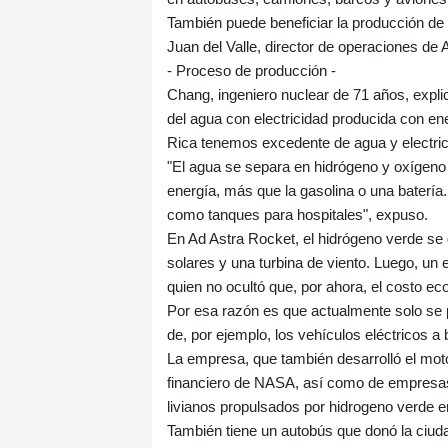
También puede beneficiar la producción de f
Juan del Valle, director de operaciones d
- Proceso de producción -
Chang, ingeniero nuclear de 71 años, expl
del agua con electricidad producida con ene
Rica tenemos excedente de agua y electric
"El agua se separa en hidrógeno y oxígeno 
energía, más que la gasolina o una batería.
como tanques para hospitales", expuso.
En Ad Astra Rocket, el hidrógeno verde se
solares y una turbina de viento. Luego, un 
quien no ocultó que, por ahora, el costo ec
Por esa razón es que actualmente solo se pi
de, por ejemplo, los vehículos eléctricos a 
La empresa, que también desarrolló el mo
financiero de NASA, así como de empresas 
livianos propulsados por hidrogeno verde e
También tiene un autobús que donó la ciuda