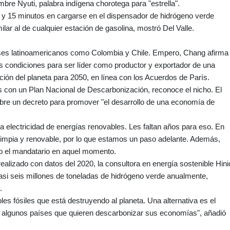
mbre Nyuti, palabra indígena chorotega para "estrella".
y 15 minutos en cargarse en el dispensador de hidrógeno verde
ilar al de cualquier estación de gasolina, mostró Del Valle.
íses latinoamericanos como Colombia y Chile. Empero, Chang afirma
as condiciones para ser líder como productor y exportador de una
ción del planeta para 2050, en línea con los Acuerdos de París.
s con un Plan Nacional de Descarbonización, reconoce el nicho. El
mbre un decreto para promover "el desarrollo de una economía de
lectricidad de energías renovables. Les faltan años para eso. En
 limpia y renovable, por lo que estamos un paso adelante. Además,
o el mandatario en aquel momento.
alizado con datos del 2020, la consultora en energía sostenible Hini
asi seis millones de toneladas de hidrógeno verde anualmente,
.
es fósiles que está destruyendo al planeta. Una alternativa es el
n algunos países que quieren descarbonizar sus economías", añadió