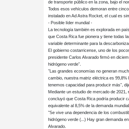
de transporte público en la zona, bajo el no
Todos esos vehículos demoran entre cinco 
instalado en Ad Astra Rocket, el cual es sim
- Posible líder mundial -
La tecnología también es explorada en pa
que Costa Rica fue pionera y tiene todas l
variable determinante para la descarboniza
El gobierno costarricense, uno de los poco
presidente Carlos Alvarado firmó en dicie
hidrógeno verde".
"Las grandes economías no generan mucha e
cambio, nuestra matriz eléctrica es 99,8%
tenemos capacidad para producir más", dij
Mediante un estudio de mercado de 2021, re
concluyó que Costa Rica podría producir c
equivalente al 8,5% de la demanda mundial
"Se vive una dependencia de los combustibl
hidrógeno verde (...) Hay gran demanda e
Alvarado.