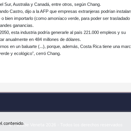
el Sur, Australia y Canadá, entre otros, según Chang.
ando Castro, dijo a la AFP que empresas extranjeras podrían instalar
e o bien importarlo (como amoníaco verde, para poder ser trasladado
randes ganancias.
2050, esta industria podría generarle al país 221.000 empleos y su
tar anualmente en 484 millones de dólares.
rnos en un baluarte (...), porque, además, Costa Rica tiene una mar
verde y ecológico", cerró Chang.
l contenido.
© Pallade Veneta 2026 - Todos los derechos reservados