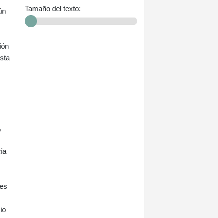
Tamaño del texto:
ún
ión
osta
,
ia
les
io