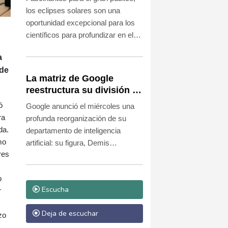
tecnológicos.
del Sol
los eclipses solares son una
oportunidad excepcional para los
científicos para profundizar en el
conocimiento del universo. Hace
a
más de un siglo, por ejemplo, uno
sde
de estos fenómenos permitió
La matriz de Google
confirmar la teoría de la relatividad
reestructura su división de
de Einstein.
IA
ó
Google anunció el miércoles una
ra
profunda reorganización de su
da.
departamento de inteligencia
mo
artificial: su figura, Demis
res
Hassabis, dejará la gestión
cotidiana para ocuparse de los
o
desarrollos más avanzados de la
Escucha
r
IA y en la estrategia de largo plazo.
Deja de escuchar
zo