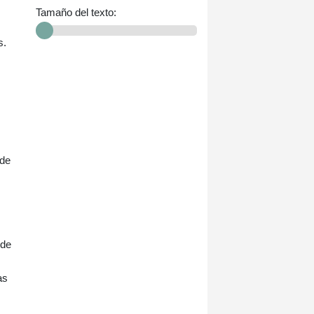
Tamaño del texto:
s.
 de
 de
as