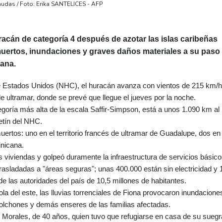
mudas / Foto: Erika SANTELICES - AFP
racán de categoría 4 después de azotar las islas caribeñas
muertos, inundaciones y graves daños materiales a su paso
ana.
 Estados Unidos (NHC), el huracán avanza con vientos de 215 km/h
de ultramar, donde se prevé que llegue el jueves por la noche.
goría más alta de la escala Saffir-Simpson, está a unos 1.090 km al
etín del NHC.
ertos: uno en el territorio francés de ultramar de Guadalupe, dos en
inicana.
 viviendas y golpeó duramente la infraestructura de servicios básico
asladadas a "áreas seguras"; unas 400.000 están sin electricidad y 
de las autoridades del país de 10,5 millones de habitantes.
ola del este, las lluvias torrenciales de Fiona provocaron inundacione
colchones y demás enseres de las familias afectadas.
dy Morales, de 40 años, quien tuvo que refugiarse en casa de su suegr