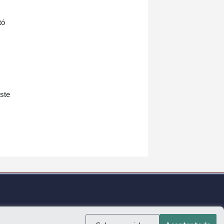
tó
iste