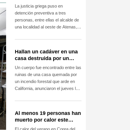
incendio cerca de Atenas
La justicia griega puso en
detención preventiva a tres
personas, entre ellas el alcalde de
una localidad al oeste de Atenas,
en relación con el incendio forestal
que arrasó en esa región más de
11.000 hectáreas la pasada
Hallan un cadáver en una
semana.
casa destruida por un
fuerte incendio en
Un cuerpo fue encontrado entre las
California
ruinas de una casa quemada por
un incendio forestal que arde en
California, anunciaron el jueves las
autoridades de ese estado del
oeste de Estados Unidos.
Al menos 19 personas han
muerto por calor este
verano en Corea del Sur
El calor del verano en Corea del