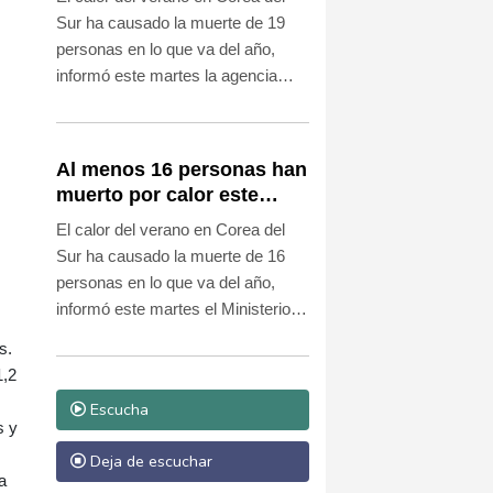
Sur ha causado la muerte de 19
personas en lo que va del año,
informó este martes la agencia
sanitaria, en momentos que el país
asiático afronta una fuerte ola de
altas temperaturas.
Al menos 16 personas han
muerto por calor este
verano en Corea del Sur
El calor del verano en Corea del
Sur ha causado la muerte de 16
personas en lo que va del año,
informó este martes el Ministerio
del Interior, mientras el país
s.
asiático afronta una fuerte ola de
1,2
altas temperaturas.
Escucha
s y
Deja de escuchar
a