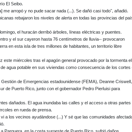
ío El Seibo.
] me arropó y no pude sacar nada (...). Se dañó casi todo", añadió.
icanas rebajaron los niveles de alerta en todas las provincias del paí
domingo, el huracán derribó árboles, líneas eléctricas y puentes.
tro y el sur cayeron hasta 76 centímetros de lluvia-- provocaron
ra en esta isla de tres millones de habitantes, un territorio libre
z este miércoles tras el apagón general provocado por la tormenta el
 de agua potable en sus viviendas como consecuencia de los cortes
de Gestión de Emergencias estadounidense (FEMA), Deanne Criswell,
l sur de Puerto Rico, junto con el gobernador Pedro Pierluisi para
tes dañados. El agua inundaba las calles y el acceso a otras partes
iércoles en rueda de prensa.
, vi a los vecinos ayudándose (...) Y sé que las comunidades afectad
ió.
La Parguera, en la costa suroeste de Puerto Rico, sufrió daños