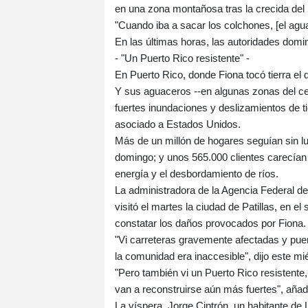
en una zona montañosa tras la crecida del r
"Cuando iba a sacar los colchones, [el agua
En las últimas horas, las autoridades domin
- "Un Puerto Rico resistente" -
En Puerto Rico, donde Fiona tocó tierra el 
Y sus aguaceros --en algunas zonas del cen
fuertes inundaciones y deslizamientos de tier
asociado a Estados Unidos.
Más de un millón de hogares seguían sin lu
domingo; y unos 565.000 clientes carecían
energía y el desbordamiento de ríos.
La administradora de la Agencia Federal 
visitó el martes la ciudad de Patillas, en e
constatar los daños provocados por Fiona.
"Vi carreteras gravemente afectadas y puen
la comunidad era inaccesible", dijo este m
"Pero también vi un Puerto Rico resistente
van a reconstruirse aún más fuertes", añad
La víspera, Jorge Cintrón, un habitante de 