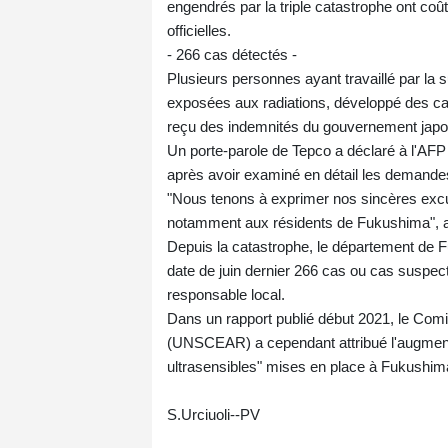
engendrés par la triple catastrophe ont coû
officielles.
- 266 cas détectés -
Plusieurs personnes ayant travaillé par la s
exposées aux radiations, développé des can
reçu des indemnités du gouvernement japo
Un porte-parole de Tepco a déclaré à l'AFP q
après avoir examiné en détail les demande
"Nous tenons à exprimer nos sincères excu
notamment aux résidents de Fukushima", a-t
Depuis la catastrophe, le département de F
date de juin dernier 266 cas ou cas suspec
responsable local.
Dans un rapport publié début 2021, le Comi
(UNSCEAR) a cependant attribué l'augment
ultrasensibles" mises en place à Fukushim
S.Urciuoli--PV