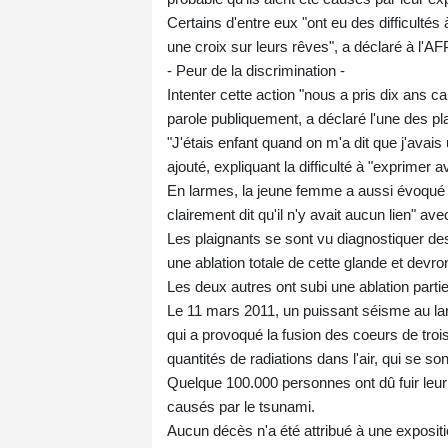
Certains d'entre eux "ont eu des difficultés
une croix sur leurs rêves", a déclaré à l'AF
- Peur de la discrimination -
Intenter cette action "nous a pris dix ans c
parole publiquement, a déclaré l'une des p
"J'étais enfant quand on m'a dit que j'avais u
ajouté, expliquant la difficulté à "exprimer
En larmes, la jeune femme a aussi évoqué le 
clairement dit qu'il n'y avait aucun lien" ave
Les plaignants se sont vu diagnostiquer des
une ablation totale de cette glande et devro
Les deux autres ont subi une ablation partiel
Le 11 mars 2011, un puissant séisme au la
qui a provoqué la fusion des coeurs de troi
quantités de radiations dans l'air, qui se so
Quelque 100.000 personnes ont dû fuir leur 
causés par le tsunami.
Aucun décès n'a été attribué à une expositio