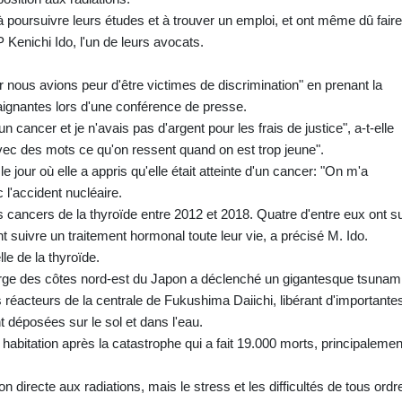
 à poursuivre leurs études et à trouver un emploi, et ont même dû faire
P Kenichi Ido, l'un de leurs avocats.
ar nous avions peur d'être victimes de discrimination" en prenant la
laignantes lors d'une conférence de presse.
n cancer et je n'avais pas d'argent pour les frais de justice", a-t-elle
 avec des mots ce qu'on ressent quand on est trop jeune".
jour où elle a appris qu'elle était atteinte d'un cancer: "On m'a
c l'accident nucléaire.
 cancers de la thyroïde entre 2012 et 2018. Quatre d'entre eux ont s
nt suivre un traitement hormonal toute leur vie, a précisé M. Ido.
le de la thyroïde.
rge des côtes nord-est du Japon a déclenché un gigantesque tsunam
s réacteurs de la centrale de Fukushima Daiichi, libérant d'importante
nt déposées sur le sol et dans l'eau.
habitation après la catastrophe qui a fait 19.000 morts, principalemen
n directe aux radiations, mais le stress et les difficultés de tous ordr