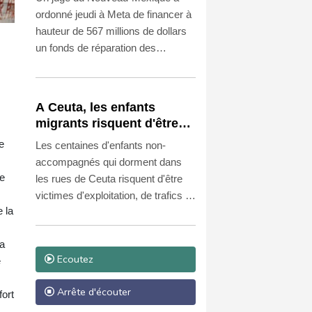
de dollars au Nouveau-
ordonné jeudi à Meta de financer à
Mexique
hauteur de 567 millions de dollars
un fonds de réparation des
dommages causés aux mineurs
par ses plateformes, jugées
responsables d'un "trouble à l'ordre
A Ceuta, les enfants
public", une première aux États-
migrants risquent d'être
Unis pour un réseau social.
victimes de maltraitance et
e
Les centaines d'enfants non-
d'exploitation, avertissent
accompagnés qui dorment dans
des ONG
de
les rues de Ceuta risquent d'être
victimes d'exploitation, de trafics et
 la
de maltraitance, après leur arrivée
la semaine dernière du Maroc dans
'a
cette enclave espagnole, ont alerté
Ecoutez
é
jeudi des associations.
Arrête d'écouter
fort