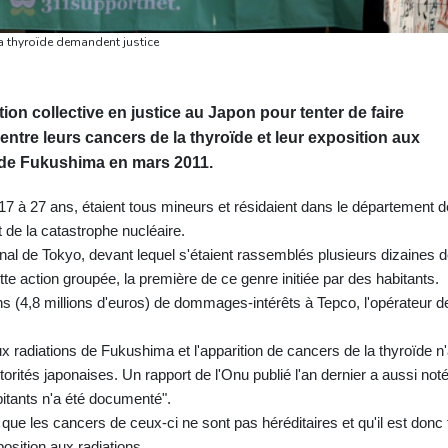
a thyroïde demandent justice
ion collective en justice au Japon pour tenter de faire
 entre leurs cancers de la thyroïde et leur exposition aux
e de Fukushima en mars 2011.
17 à 27 ans, étaient tous mineurs et résidaient dans le département d
e la catastrophe nucléaire.
nal de Tokyo, devant lequel s'étaient rassemblés plusieurs dizaines 
te action groupée, la première de ce genre initiée par des habitants.
ens (4,8 millions d'euros) de dommages-intérêts à Tepco, l'opérateur de
aux radiations de Fukushima et l'apparition de cancers de la thyroïde n
torités japonaises. Un rapport de l'Onu publié l'an dernier a aussi not
bitants n'a été documenté".
que les cancers de ceux-ci ne sont pas héréditaires et qu'il est donc 
position aux radiations.