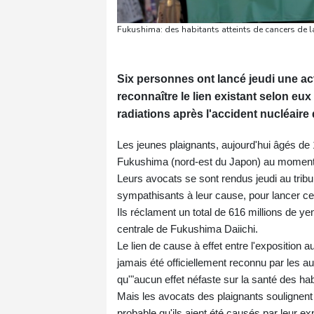
Fukushima: des habitants atteints de cancers de l
Six personnes ont lancé jeudi une act
reconnaître le lien existant selon eux
radiations après l'accident nucléair
Les jeunes plaignants, aujourd'hui âgés de 
Fukushima (nord-est du Japon) au moment d
Leurs avocats se sont rendus jeudi au tribu
sympathisants à leur cause, pour lancer cet
Ils réclament un total de 616 millions de y
centrale de Fukushima Daiichi.
Le lien de cause à effet entre l'exposition 
jamais été officiellement reconnu par les au
qu'"aucun effet néfaste sur la santé des ha
Mais les avocats des plaignants soulignent 
probable qu'ils aient été causés par leur ex