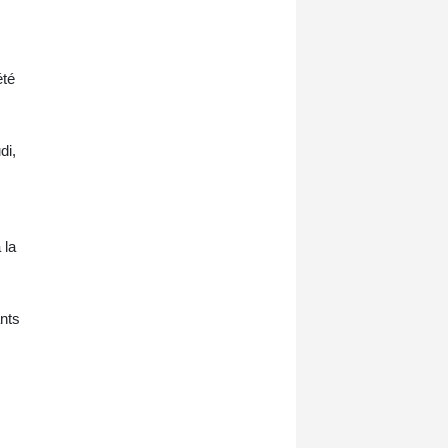
été
di,
 la
ants