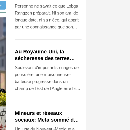
immolé par le feu
tter
Personne ne savait ce que Lobga
Rangzen préparait. Ni son ami de
longue date, ni sa nièce, qui apprit
par une connaissance que son
oncle, militant pro-tibétain, s'était
immolé par le feu devant le siège
des Nations unies à New York.
Au Royaume-Uni, la
sécheresse des terres
agricoles menace la
Soulevant d'imposants nuages de
sécurité alimentaire
poussière, une moisonneuse-
batteuse progresse dans un
champ de l'Est de l'Angleterre bruni
par la sécheresse, alimentant les
craintes de John Pawsey pour son
avenir d'agriculteur comme pour la
Mineurs et réseaux
sécurité alimentaire du pays.
sociaux: Meta sommé de
verser près d'un milliard
Un juge du Nouveau-Mexique a