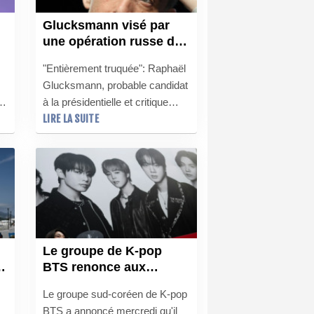
Glucksmann visé par
une opération russe de
"déstabilisation" à huit
"Entièrement truquée": Raphaël
mois de la présidentielle
Glucksmann, probable candidat
ne
à la présidentielle et critique
LIRE LA SUITE
,
virulent de Vladimir Poutine, a
été la cible d'une opération
russe de "déstabilisation"
impliquant sa compagne la
journaliste Léa Salamé et le
journaliste Edwy Plenel.
Le groupe de K-pop
BTS renonce aux
Grammy Awards après
Le groupe sud-coréen de K-pop
l'introduction d'une
BTS a annoncé mercredi qu'il