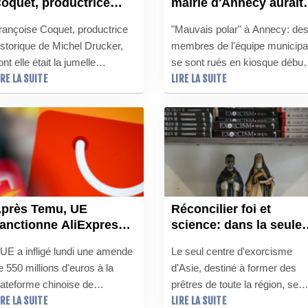
oquet, productrice
mairie d'Annecy aurait
istorique et jumelle
tenté d'étouffer une
rançoise Coquet, productrice
"Mauvais polar" à Annecy: de
rofessionnelle de
affaire de viol, selon
istorique de Michel Drucker,
membres de l'équipe municipa
ichel Drucker
RSF
ont elle était la jumelle
se sont rués en kiosque début
IRE LA SUITE
LIRE LA SUITE
rofessionnelle depuis plus de
juin pour acheter des centaine
0 ans, est morte lundi à Paris à
de numéros de l'Essor
3 ans des suites d'une "longue
Savoyard afin d'étouffer une
aladie", a appris l'AFP auprès
affaire de viol, accusent lundi
e son entourage.
Reporters sans frontières (RS
et l'hebdomadaire régional.
près Temu, UE
Réconcilier foi et
anctionne AliExpress
science: dans la seule
our la vente de
école d'exorcisme
'UE a infligé lundi une amende
Le seul centre d'exorcisme
roduits illégaux
d'Asie
e 550 millions d'euros à la
d'Asie, destiné à former des
lateforme chinoise de
prêtres de toute la région, se
IRE LA SUITE
LIRE LA SUITE
ommerce en ligne AliExpress,
trouve à deux pas d'une artère