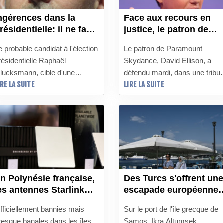
ngérences dans la
Face aux recours en
résidentielle: il ne faut
justice, le patron de
as avoir "la main qui
Paramount défend le
e probable candidat à l'élection
Le patron de Paramount
remble" face à TikTok
rachat de Warner
résidentielle Raphaël
Skydance, David Ellison, a
t X, exhorte
lucksmann, cible d'une
défendu mardi, dans une tribu
lucksmann
IRE LA SUITE
LIRE LA SUITE
ampagne de désinformation
publiée par le New York Times
'origine russe, a appelé
le rachat du studio concurrent
ercredi les autorités
Warner Bros. Discovery,
rançaises et européennes à ne
jugeant que les oppositions à
as avoir "la main qui tremble"
l'opération étaient d'ordre
ace à ces ingérences
politique.
trangères.
n Polynésie française,
Des Turcs s'offrent une
es antennes Starlink
escapade européenne
oujours interdites...
sur des îles grecques
fficiellement bannies mais
Sur le port de l'île grecque de
ais très utilisées
resque banales dans les îles
Samos, Ikra Altumsek,