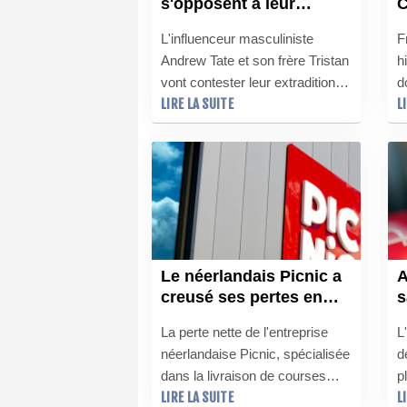
s'opposent à leur
C
extraditon, jugée
h
L'influenceur masculiniste
F
"motivée politiquement"
p
Andrew Tate et son frère Tristan
h
M
vont contester leur extradition
d
LIRE LA SUITE
L
vers le Royaume-Uni, où ils
p
sont poursuivis notamment pour
5
des viols présumés, a annoncé
8
lundi leur avocat, jugeant que
m
leur arrestation aux Etats-Unis
d
était "politiquement motivée".
Le néerlandais Picnic a
A
creusé ses pertes en
s
2025 mais poursuivi son
p
La perte nette de l'entreprise
L
expansion
p
néerlandaise Picnic, spécialisée
d
dans la livraison de courses
p
LIRE LA SUITE
L
alimentaires à domicile, s'est
c