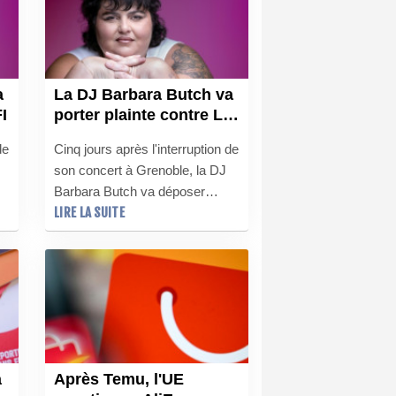
super-héros Marvel.
a
La DJ Barbara Butch va
I
porter plainte contre La
France insoumise
de
Cinq jours après l'interruption de
son concert à Grenoble, la DJ
Barbara Butch va déposer
LIRE LA SUITE
plusieurs plaintes jeudi,
à
notamment pour provocation à
la haine et à la violence, contre
es
La France insoumise, déjà sous
le feu des critiques d'une
immense majorité de la classe
politique.
a
Après Temu, l'UE