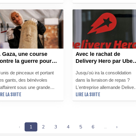
iliale du géant Alibaba, pour
très fréquentée du centre de
voir permis la vente aux
Manille.
onsommateurs européens de
roduits illégaux, dont des
ouets dangereux et des
êtements contrefaits.
 Gaza, une course
Avec le rachat de
ontre la guerre pour
Delivery Hero par Uber,
auver le patrimoine
nouvelle consolidation
unis de pinceaux et portant
Jusqu'où ira la consolidation
ulturel
dans la livraison de
es gants, des bénévoles
dans la livraison de repas ?
repas
'affairent sous une grande
L'entreprise allemande Deliver
IRE LA SUITE
LIRE LA SUITE
ente dans le sud de la bande de
Hero a accepté jeudi une offre
aza à retirer délicatement la
de rachat du géant américain
oussière d'une mosaïque en
Uber pour 12,7 milliards
ierre.
d'euros, une vaste opération q
devrait être scrutée par les
‹
1
2
3
4
5
6
...
›
gendarmes de la concurrence.