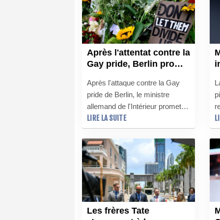
d'autres plateformes, selon le
i
créateur de ChatGPT.
d
Après l'attentat contre la
M
Gay pride, Berlin promet
i
un tour de vis
P
Après l'attaque contre la Gay
L
sécuritaire
d
pride de Berlin, le ministre
p
allemand de l'Intérieur promet
r
LIRE LA SUITE
L
un tour de vis sécuritaire, sur
P
fond de polémique sur la remise
f
en liberté du suspect, un
d
islamiste radicalisé, mort
a
entretemps.
à
Les frères Tate
M