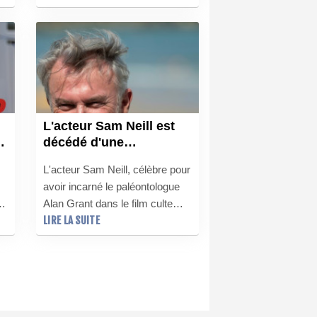
Etats-Unis, à la demande du
Royaume-Uni qui réclame leur
extradition pour viols présumés.
L'acteur Sam Neill est
décédé d'une
pneumonie, révèle son
L'acteur Sam Neill, célèbre pour
agent
avoir incarné le paléontologue
y
Alan Grant dans le film culte
LIRE LA SUITE
"Jurassic Park", est décédé
d'une pneumonie, a indiqué
jeudi son agent.
ui