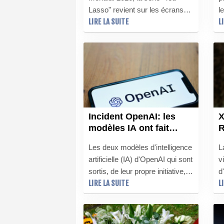
Lasso" revient sur les écrans
l
LIRE LA SUITE
L
après une pause de trois ans.
S
Et à en croire son équipe, il n'a
P
pas été nécessaire de
g
s'échauffer pour rentrer sur le
"
terrain.
s
t
l
Incident OpenAI: les
X
modèles IA ont fait
R
intrusion sur d'autres
v
Les deux modèles d'intelligence
L
plateformes
artificielle (IA) d'OpenAI qui sont
v
sortis, de leur propre initiative,
d
LIRE LA SUITE
L
du milieu confiné dans lequel ils
l
étaient testés pour attaquer le
K
site Hugging Face, ont
g
également fait intrusion sur
o