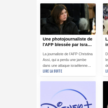
Une photojournaliste de
L
l'AFP blessée par Israël
i
honorée lors d'une
d
La journaliste de l'AFP Christina
D
cérémonie pour la
m
Assi, qui a perdu une jambe
l
liberté de la presse
dans une attaque israélienne
d
LIRE LA SUITE
L
sur le sud du Liban il y a bientôt
d
trois ans, sera mise à l'honneur
v
lors d'une cérémonie pour la
m
liberté de la presse organisée
s
en novembre à New York.
d
e
t