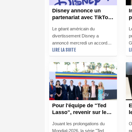
Disney annonce un
I
partenariat avec TikTok
p
autorisant l'utilisation
p
Le géant américain du
L
d'extraits de ses films
t
divertissement Disney a
p
e
annoncé mercredi un accord
G
G
LIRE LA SUITE
L
avec TikTok pour autoriser
c
l'utilisation d'extraits de ses
d
films et séries dans les vidéos
m
courtes publiées sur la
f
plateforme asiatique.
p
f
é
Pour l'équipe de "Ted
E
Lasso", revenir sur le
l
terrain a été
t
Jouant les prolongations du
O
"ridiculement facile"
m
Mondial-2026, la série "Ted
p