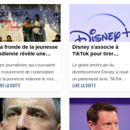
a fronde de la jeunesse
Disney s'associe à
ndienne révèle une
TikTok pour tirer
éfiance envers les
davantage profit de se
es journalistes qui couvraient
Le géant américain du
édias traditionnels
univers légendaires
e mouvement de contestation
divertissement Disney a noué
e la jeunesse indienne le mois
un partenariat avec TikTok
IRE LA SUITE
LIRE LA SUITE
ernier ont été pris à partie,
autorisant l'utilisation d'extraits
oire agressés, par des
de ses films et séries, qui ont
anifestants les accusant de
marqué des générations
outenir le gouvernement, signe
entières, dans les vidéos
'une défiance croissante
courtes publiées sur la
nvers les médias audiovisuels
plateforme asiatique.
raditionnels.