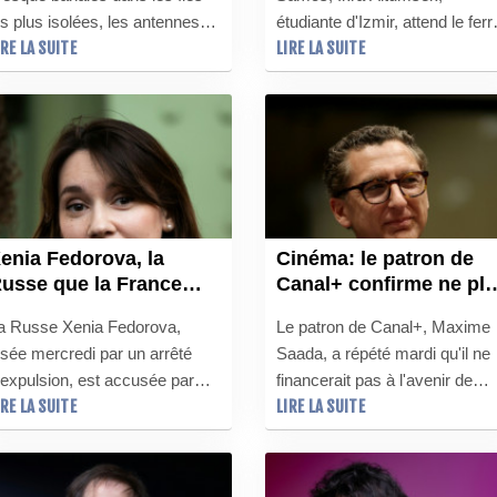
es plus isolées, les antennes
étudiante d'Izmir, attend le ferr
IRE LA SUITE
LIRE LA SUITE
tarlink se multiplient en
qui la ramènera sur la côte jus
olynésie française, malgré un
en face, en Turquie, après son
ouvernement local qui redoute
premier voyage à l'étranger.
une catastrophe économique et
ociale" pour ses opérateurs
élécoms locaux en cas de
ibéralisation non maîtrisée.
enia Fedorova, la
Cinéma: le patron de
usse que la France
Canal+ confirme ne pl
eut expulser
vouloir financer des
a Russe Xenia Fedorova,
Le patron de Canal+, Maxime
films dont les initiateu
isée mercredi par un arrêté
Saada, a répété mardi qu'il ne
portent "préjudice" à
'expulsion, est accusée par
financerait pas à l'avenir de
son groupe
IRE LA SUITE
LIRE LA SUITE
'Etat français d'être la voix du
films dont les initiateurs porten
remlin. Mais les médias du
"préjudice à l'image" de son
roupe Bolloré, où elle a micro
groupe, au lendemain d'un
uvert, la défendent en
accord d'une durée de cinq an