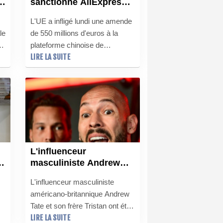
sanctionne AliExpress
pour la vente de
s
L'UE a infligé lundi une amende
produits illégaux
le
de 550 millions d'euros à la
plateforme chinoise de
LIRE LA SUITE
s
commerce en ligne AliExpress,
filiale du géant Alibaba, pour
avoir permis la vente aux
consommateurs européens de
F)
produits illégaux, dont des
jouets dangereux et des
vêtements contrefaits.
L'influenceur
masculiniste Andrew
Tate et son frère arrêtés
L'influenceur masculiniste
aux Etats-Unis
américano-britannique Andrew
Tate et son frère Tristan ont été
LIRE LA SUITE
arrêtés samedi à Miami, aux