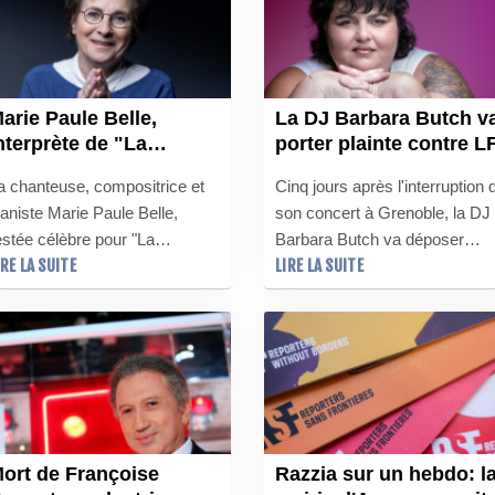
nvoquant la "liberté
avec le secteur.
'expression".
arie Paule Belle,
La DJ Barbara Butch v
nterprète de "La
porter plainte contre LF
arisienne", est
a chanteuse, compositrice et
Cinq jours après l'interruption 
écédée
ianiste Marie Paule Belle,
son concert à Grenoble, la DJ
estée célèbre pour "La
Barbara Butch va déposer
IRE LA SUITE
LIRE LA SUITE
arisienne", tube de la chanson
plusieurs plaintes, notamment
rançaise des années 1970, est
pour provocation à la haine et 
écédée samedi à 80 ans, a
la violence, contre La France
nnoncé son attaché de presse
insoumise, parti sous le feu d
 l'AFP.
critiques d'une immense
majorité de la classe politique.
ort de Françoise
Razzia sur un hebdo: l