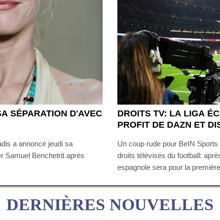
A SÉPARATION D'AVEC
DROITS TV: LA LIGA É
PROFIT DE DAZN ET D
dis a annoncé jeudi sa
Un coup rude pour BeIN Sports 
ier Samuel Benchetrit après
droits télévisés du football: apr
espagnole sera pour la première
des plateformes en ligne en bas
Disney+.
DERNIÈRES NOUVELLES