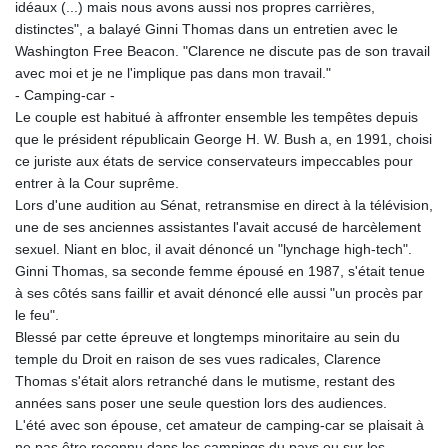
idéaux (...) mais nous avons aussi nos propres carrières,
distinctes", a balayé Ginni Thomas dans un entretien avec le
Washington Free Beacon. "Clarence ne discute pas de son travail
avec moi et je ne l'implique pas dans mon travail."
- Camping-car -
Le couple est habitué à affronter ensemble les tempêtes depuis
que le président républicain George H. W. Bush a, en 1991, choisi
ce juriste aux états de service conservateurs impeccables pour
entrer à la Cour suprême.
Lors d'une audition au Sénat, retransmise en direct à la télévision,
une de ses anciennes assistantes l'avait accusé de harcèlement
sexuel. Niant en bloc, il avait dénoncé un "lynchage high-tech".
Ginni Thomas, sa seconde femme épousé en 1987, s'était tenue
à ses côtés sans faillir et avait dénoncé elle aussi "un procès par
le feu".
Blessé par cette épreuve et longtemps minoritaire au sein du
temple du Droit en raison de ses vues radicales, Clarence
Thomas s'était alors retranché dans le mutisme, restant des
années sans poser une seule question lors des audiences.
L'été avec son épouse, cet amateur de camping-car se plaisait à
ne pas être reconnu dans les campings du pays ou sur les