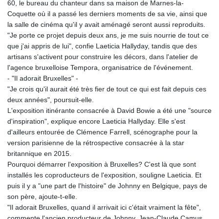
60, le bureau du chanteur dans sa maison de Marnes-la-
Coquette où il a passé les derniers moments de sa vie, ainsi que
la salle de cinéma qu'il y avait aménagé seront aussi reproduits.
"Je porte ce projet depuis deux ans, je me suis nourrie de tout ce
que j'ai appris de lui", confie Laeticia Hallyday, tandis que des
artisans s'activent pour construire les décors, dans l'atelier de
l'agence bruxelloise Tempora, organisatrice de l'événement.
- "Il adorait Bruxelles" -
"Je crois qu'il aurait été très fier de tout ce qui est fait depuis ces
deux années", poursuit-elle.
L'exposition itinérante consacrée à David Bowie a été une "source
d'inspiration", explique encore Laeticia Hallyday. Elle s'est
d'ailleurs entourée de Clémence Farrell, scénographe pour la
version parisienne de la rétrospective consacrée à la star
britannique en 2015.
Pourquoi démarrer l'exposition à Bruxelles? C'est là que sont
installés les coproducteurs de l'exposition, souligne Laeticia. Et
puis il y a "une part de l'histoire" de Johnny en Belgique, pays de
son père, ajoute-t-elle.
"Il adorait Bruxelles, quand il arrivait ici c'était vraiment la fête",
commente l'ancien producteur de Johnny, Jean-Claude Camus,