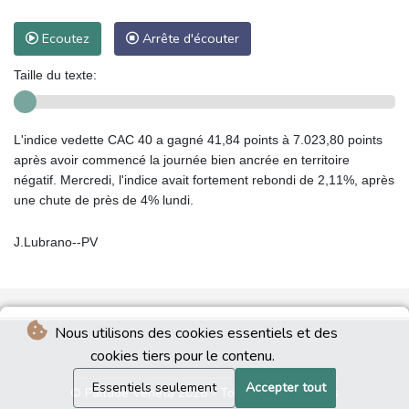
Ecoutez
Arrête d'écouter
Taille du texte:
L'indice vedette CAC 40 a gagné 41,84 points à 7.023,80 points
après avoir commencé la journée bien ancrée en territoire
négatif. Mercredi, l'indice avait fortement rebondi de 2,11%, après
une chute de près de 4% lundi.
J.Lubrano--PV
Nous utilisons des cookies essentiels et des
cookies tiers pour le contenu.
Essentiels seulement
Accepter tout
© Pallade Veneta 2026 - Tous droits réservés