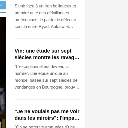
par Ryad, Ankara et
tter
S'unir face à un Iran belliqueux et
Islamabad?
prendre acte des défaillances
américaines: le pacte de défense
conclu entre Ryad, Ankara et
Islamabad, trois alliés stratégiques
de Washington, nourrit avant tout
ces deux objectifs, selon des
Vin: une étude sur sept
analystes.
siècles montre les ravages
du dérèglement climatique
"L'exceptionnel est devenu la
norme": une étude unique au
monde, basée sur sept siècles de
vendanges en Bourgogne, prouve
que le dérèglement climatique a
entraîné une "explosion" des
années "extrêmes", de plus en plus
"Je ne voulais pas me voir
précoces, explique un historien du
dans les miroirs": l'impact
climat à l'AFP.
psychologique de la
"On se retrouve amputées d'une