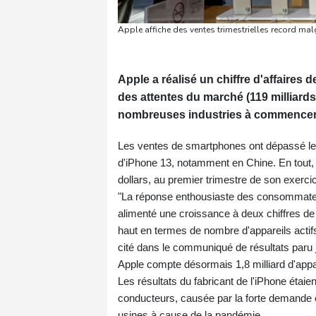
Apple affiche des ventes trimestrielles record mal
Apple a réalisé un chiffre d'affaires 
des attentes du marché (119 milliard
nombreuses industries à commencer p
Les ventes de smartphones ont dépassé les
d'iPhone 13, notamment en Chine. En tout, 
dollars, au premier trimestre de son exerci
"La réponse enthousiaste des consommateu
alimenté une croissance à deux chiffres de n
haut en termes de nombre d'appareils actifs"
cité dans le communiqué de résultats paru 
Apple compte désormais 1,8 milliard d'appar
Les résultats du fabricant de l'iPhone étai
conducteurs, causée par la forte demande e
usines à cause de la pandémie.