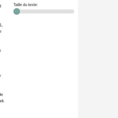
Taille du texte:
d
1,
e
s
e
de
di.