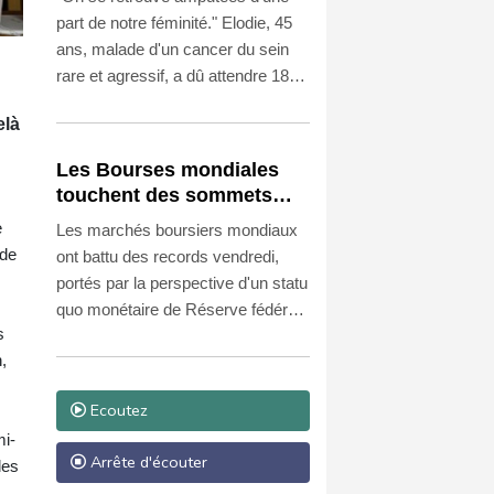
reconstruction mammaire
part de notre féminité." Elodie, 45
ans, malade d'un cancer du sein
rare et agressif, a dû attendre 18
mois pour bénéficier d'une
elà
reconstruction mammaire après sa
mastectomie.
Les Bourses mondiales
touchent des sommets
après l'emploi américain
e
Les marchés boursiers mondiaux
 de
ont battu des records vendredi,
portés par la perspective d'un statu
quo monétaire de Réserve fédérale
s
(Fed) lors de sa prochaine réunion
,
après la publication de chiffres de
l'emploi moins bons qu'attendu aux
Ecoutez
Etats-Unis.
mi-
Arrête d'écouter
les