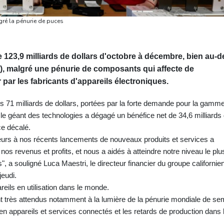
gré la pénurie de puces
de 123,9 milliards de dollars d'octobre à décembre, bien au-d
s), malgré une pénurie de composants qui affecte de
ar les fabricants d'appareils électroniques.
 71 milliards de dollars, portées par la forte demande pour la gamm
le géant des technologies a dégagé un bénéfice net de 34,6 milliards
ce décalé.
rs à nos récents lancements de nouveaux produits et services a
os revenus et profits, et nous a aidés à atteindre notre niveau le plu
, a souligné Luca Maestri, le directeur financier du groupe californien
jeudi.
eils en utilisation dans le monde.
ent très attendus notamment à la lumière de la pénurie mondiale de se
n appareils et services connectés et les retards de production dans 