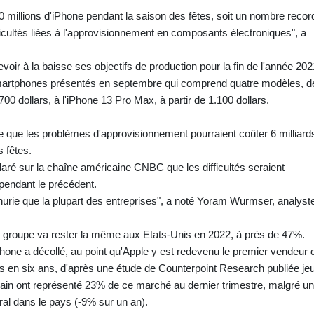
millions d'iPhone pendant la saison des fêtes, soit un nombre recor
ficultés liées à l'approvisionnement en composants électroniques", a
oir à la baisse ses objectifs de production pour la fin de l'année 202
rtphones présentés en septembre qui comprend quatre modèles, d
700 dollars, à l'iPhone 13 Pro Max, à partir de 1.100 dollars.
e que les problèmes d'approvisionnement pourraient coûter 6 milliard
 fêtes.
claré sur la chaîne américaine CNBC que les difficultés seraient
 pendant le précédent.
nurie que la plupart des entreprises", a noté Yoram Wurmser, analyst
u groupe va rester la même aux Etats-Unis en 2022, à près de 47%.
Phone a décollé, au point qu'Apple y est redevenu le premier vendeur 
s en six ans, d'après une étude de Counterpoint Research publiée jeu
ain ont représenté 23% de ce marché au dernier trimestre, malgré un
al dans le pays (-9% sur un an).