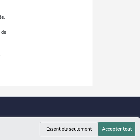
és.
e de
.
Essentiels seulement
Accepter tout