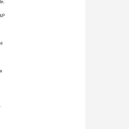
le.
S&P
cé
la
.