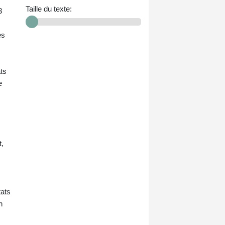
Taille du texte:
3
ès
ts
e
t,
tats
n