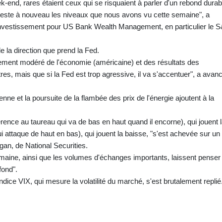
eek-end, rares étaient ceux qui se risquaient à parler d'un rebond durab
este à nouveau les niveaux que nous avons vu cette semaine", a
investissement pour US Bank Wealth Management, en particulier le 
de la direction que prend la Fed.
sement modéré de l'économie (américaine) et des résultats des
res, mais que si la Fed est trop agressive, il va s'accentuer", a avan
enne et la poursuite de la flambée des prix de l'énergie ajoutent à la
férence au taureau qui va de bas en haut quand il encorne), qui jouent 
ui attaque de haut en bas), qui jouent la baisse, "s'est achevée sur un
an, de National Securities.
 semaine, ainsi que les volumes d'échanges importants, laissent penser
fond".
dice VIX, qui mesure la volatilité du marché, s'est brutalement replié