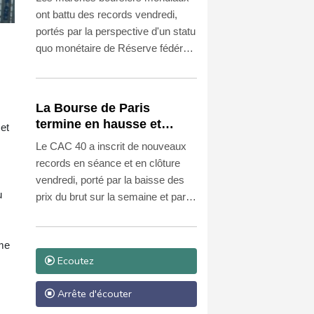
ont battu des records vendredi,
portés par la perspective d'un statu
quo monétaire de Réserve fédérale
(Fed) lors de sa prochaine réunion
après la publication de chiffres de
l'emploi moins bons qu'attendu aux
La Bourse de Paris
Etats-Unis.
termine en hausse et
et
poursuit sa course aux
Le CAC 40 a inscrit de nouveaux
records
s
records en séance et en clôture
vendredi, porté par la baisse des
u
prix du brut sur la semaine et par le
net ralentissement du marché de
l'emploi américain, qui conforte les
mme
anticipations d'un maintient des
Ecoutez
taux de la Réserve fédérale
américaine.
Arrête d'écouter