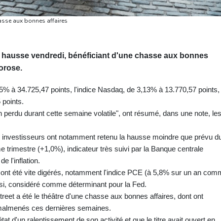
hasse aux bonnes affaires
te hausse vendredi, bénéficiant d'une chasse aux bonnes
orose.
% à 34.725,47 points, l'indice Nasdaq, de 3,13% à 13.770,57 points, 
 points.
 perdu durant cette semaine volatile", ont résumé, dans une note, le
 investisseurs ont notamment retenu la hausse moindre que prévu d
e trimestre (+1,0%), indicateur très suivi par la Banque centrale
e l'inflation.
ont été vite digérés, notamment l'indice PCE (à 5,8% sur un an co
aussi, considéré comme déterminant pour la Fed.
reet a été le théâtre d'une chasse aux bonnes affaires, dont ont
s malmenés ces dernières semaines.
état d'un ralentissement de son activité et que le titre avait ouvert en