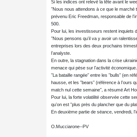
Si les indices ont relevé la tête avant le w
"Nous nous attendons à ce que le marché t
prévenu Eric Freedman, responsable de l'
500.
Pour lui, les investisseurs restent inquiets 
"Nous pensons qu'il va y avoir un ralentis
entreprises lors des deux prochains trimest
l'analyste.
En outre, la stagnation dans la crise ukraini
menace qui pèse sur l'activité économique.
"La bataille rangée" entre les "bulls" (en ré
hausse, et les "bears" (référence à l'ours q
match nul cette semaine", a résumé Art Hog
Pour lui, la forte volatilité observée cette
qu'on est "plus près du plancher que du pla
En deuxième partie de séance, vendredi, l'in
O.Mucciarone--PV