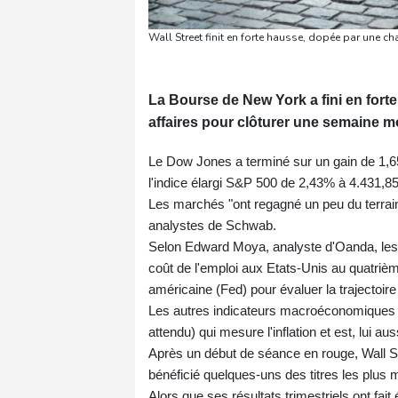
Wall Street finit en forte hausse, dopée par une c
La Bourse de New York a fini en for
affaires pour clôturer une semaine m
Le Dow Jones a terminé sur un gain de 1,65
l'indice élargi S&P 500 de 2,43% à 4.431,85
Les marchés "ont regagné un peu du terrain
analystes de Schwab.
Selon Edward Moya, analyste d'Oanda, les
coût de l'emploi aux Etats-Unis au quatrièm
américaine (Fed) pour évaluer la trajectoire d
Les autres indicateurs macroéconomiques 
attendu) qui mesure l'inflation et est, lui 
Après un début de séance en rouge, Wall St
bénéficié quelques-uns des titres les plu
Alors que ses résultats trimestriels ont fait 