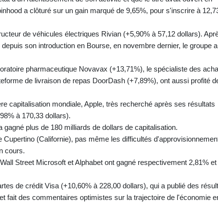
binhood a clôturé sur un gain marqué de 9,65%, pour s'inscrire à 12,7
cteur de véhicules électriques Rivian (+5,90% à 57,12 dollars). Apr
u depuis son introduction en Bourse, en novembre dernier, le groupe a
oratoire pharmaceutique Novavax (+13,71%), le spécialiste des acha
lateforme de livraison de repas DoorDash (+7,89%), ont aussi profité d
e capitalisation mondiale, Apple, très recherché après ses résultats
,98% à 170,33 dollars).
gagné plus de 180 milliards de dollars de capitalisation.
 Cupertino (Californie), pas même les difficultés d'approvisionnemen
n cours.
e Wall Street Microsoft et Alphabet ont gagné respectivement 2,81% et
rtes de crédit Visa (+10,60% à 228,00 dollars), qui a publié des résul
et fait des commentaires optimistes sur la trajectoire de l'économie e