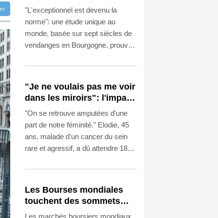
du dérèglement climatique
tter
"L'exceptionnel est devenu la
norme": une étude unique au
monde, basée sur sept siècles de
vendanges en Bourgogne, prouve
que le dérèglement climatique a
entraîné une "explosion" des
années "extrêmes", de plus en plus
"Je ne voulais pas me voir
précoces, explique un historien du
dans les miroirs": l'impact
climat à l'AFP.
psychologique de la
"On se retrouve amputées d'une
reconstruction mammaire
part de notre féminité." Elodie, 45
ans, malade d'un cancer du sein
rare et agressif, a dû attendre 18
mois pour bénéficier d'une
reconstruction mammaire après sa
mastectomie.
Les Bourses mondiales
touchent des sommets
après l'emploi américain
Les marchés boursiers mondiaux