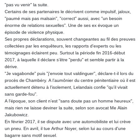
"pas vu venir" la suite.
Certains de ses partenaires le décrivent comme impulsif, jaloux,
"paumé mais pas malsain", "correct" aussi, avec "un besoin
énorme de relations sexuelles". Une de ses ex évoque un
épisode de violence physique.
Ses propres déclarations, souvent changeantes au fil des preuves
collectées par les enquêteurs, les rapports d'experts ou les
témoignages éclairent peu. Surtout la période fin 2016-début
2017, à laquelle il déclare s’être "perdu" et semble partir à la
dérive.
"Je vagabonde" puis "j'envoie tout valdinguer", déclare-t-il lors du
procès de Chambéry. A l’aumônier du centre pénitentiaire où il est
actuellement détenu à l'isolement, Lelandais confie "qu’il vivait
sans garde-fou".
A l'époque, son client n’est "sans doute pas un homme heureux",
mais rien ne laisse deviner la suite, selon son avocat Me Alain
Jakubowicz.
En février 2017, il se dispute avec une automobiliste et lui crève
un pneu. En avril, il tue Arthur Noyer, selon lui au cours d'une
bagarre sans motif sexuel.