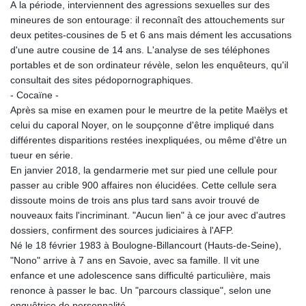
A la période, interviennent des agressions sexuelles sur des
mineures de son entourage: il reconnaît des attouchements sur
deux petites-cousines de 5 et 6 ans mais dément les accusations
d'une autre cousine de 14 ans. L'analyse de ses téléphones
portables et de son ordinateur révèle, selon les enquêteurs, qu'il
consultait des sites pédopornographiques.
- Cocaïne -
Après sa mise en examen pour le meurtre de la petite Maëlys et
celui du caporal Noyer, on le soupçonne d'être impliqué dans
différentes disparitions restées inexpliquées, ou même d'être un
tueur en série.
En janvier 2018, la gendarmerie met sur pied une cellule pour
passer au crible 900 affaires non élucidées. Cette cellule sera
dissoute moins de trois ans plus tard sans avoir trouvé de
nouveaux faits l'incriminant. "Aucun lien" à ce jour avec d'autres
dossiers, confirment des sources judiciaires à l'AFP.
Né le 18 février 1983 à Boulogne-Billancourt (Hauts-de-Seine),
"Nono" arrive à 7 ans en Savoie, avec sa famille. Il vit une
enfance et une adolescence sans difficulté particulière, mais
renonce à passer le bac. Un "parcours classique", selon une
enquêtrice de personnalité.