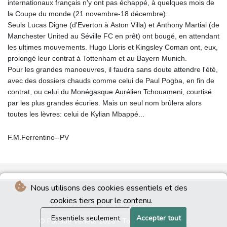
internationaux français n'y ont pas échappé, à quelques mois de
la Coupe du monde (21 novembre-18 décembre).
Seuls Lucas Digne (d'Everton à Aston Villa) et Anthony Martial (de
Manchester United au Séville FC en prêt) ont bougé, en attendant
les ultimes mouvements. Hugo Lloris et Kingsley Coman ont, eux,
prolongé leur contrat à Tottenham et au Bayern Munich.
Pour les grandes manoeuvres, il faudra sans doute attendre l'été,
avec des dossiers chauds comme celui de Paul Pogba, en fin de
contrat, ou celui du Monégasque Aurélien Tchouameni, courtisé
par les plus grandes écuries. Mais un seul nom brûlera alors
toutes les lèvres: celui de Kylian Mbappé...
F.M.Ferrentino--PV
Nous utilisons des cookies essentiels et des
cookies tiers pour le contenu.
Essentiels seulement
Accepter tout
© Pallade Veneta 2026 - Tous droits réservés