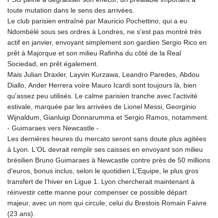
toute mutation dans le sens des arrivées.
Le club parisien entraîné par Mauricio Pochettino, qui a eu
Ndombélé sous ses ordres à Londres, ne s'est pas montré très
actif en janvier, envoyant simplement son gardien Sergio Rico en
prêt à Majorque et son milieu Rafinha du côté de la Real
Sociedad, en prêt également.
Mais Julian Draxler, Layvin Kurzawa, Leandro Paredes, Abdou
Diallo, Ander Herrera voire Mauro Icardi sont toujours là, bien
qu'assez peu utilisés. Le calme parisien tranche avec l'activité
estivale, marquée par les arrivées de Lionel Messi, Georginio
Wijnaldum, Gianluigi Donnarumma et Sergio Ramos, notamment.
- Guimaraes vers Newcastle -
Les dernières heures du mercato seront sans doute plus agitées
à Lyon. L'OL devrait remplir ses caisses en envoyant son milieu
brésilien Bruno Guimaraes à Newcastle contre près de 50 millions
d'euros, bonus inclus, selon le quotidien L'Equipe, le plus gros
transfert de l'hiver en Ligue 1. Lyon chercherait maintenant à
réinvestir cette manne pour compenser ce possible départ
majeur, avec un nom qui circule, celui du Brestois Romain Faivre
(23 ans).