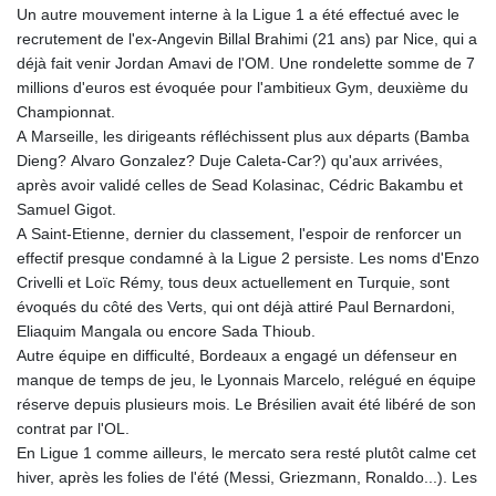
Un autre mouvement interne à la Ligue 1 a été effectué avec le
recrutement de l'ex-Angevin Billal Brahimi (21 ans) par Nice, qui a
déjà fait venir Jordan Amavi de l'OM. Une rondelette somme de 7
millions d'euros est évoquée pour l'ambitieux Gym, deuxième du
Championnat.
A Marseille, les dirigeants réfléchissent plus aux départs (Bamba
Dieng? Alvaro Gonzalez? Duje Caleta-Car?) qu'aux arrivées,
après avoir validé celles de Sead Kolasinac, Cédric Bakambu et
Samuel Gigot.
A Saint-Etienne, dernier du classement, l'espoir de renforcer un
effectif presque condamné à la Ligue 2 persiste. Les noms d'Enzo
Crivelli et Loïc Rémy, tous deux actuellement en Turquie, sont
évoqués du côté des Verts, qui ont déjà attiré Paul Bernardoni,
Eliaquim Mangala ou encore Sada Thioub.
Autre équipe en difficulté, Bordeaux a engagé un défenseur en
manque de temps de jeu, le Lyonnais Marcelo, relégué en équipe
réserve depuis plusieurs mois. Le Brésilien avait été libéré de son
contrat par l'OL.
En Ligue 1 comme ailleurs, le mercato sera resté plutôt calme cet
hiver, après les folies de l'été (Messi, Griezmann, Ronaldo...). Les