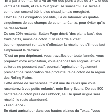
"Et à partir de mai, on a vu arriver des jours à plus de 37°C et des
vents à 50 km/h, et ça a tout grillé", se souvient-il. Le Texas a
connu son second été le plus chaud jamais enregistré.
Chez lui, pas d'irrigation possible, il a dû labourer les quatre-
cinquièmes de ses champs de coton, anéantis, pour éviter qu'ils
ne dessèchent.
De ses 20% restants, Sutton Page décrit "des plants bas", des
fruits petits, moins de coton. "On regarde si c'est
économiquement rentable d'effectuer la récolte, ou s'il nous faut
simplement la détruire."
"C'est un peu déprimant, vous travaillez dur toute l'année, vous
préparez votre exploitation, vous épandez les engrais, et vos
cultures ne poussent pas", poursuit l'agriculteur, également
président de l'association des producteurs de coton de la région
des Rolling Plains.
Cette année de sécheresse, "c'est une de celles que vous
raconterez à vos petits-enfants", note Barry Evans. De ses 800
hectares de coton près de Lubbock, seul le quart irrigué sera
récolté, le reste abandonné.
- Fréquence -
En étant agriculteur dans ces hautes plaines du Texas, "vous