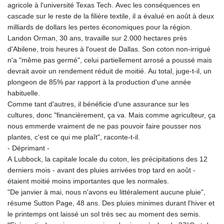
agricole à l'université Texas Tech. Avec les conséquences en
cascade sur le reste de la filière textile, il a évalué en août à deux
milliards de dollars les pertes économiques pour la région.
Landon Orman, 30 ans, travaille sur 2.000 hectares près
d'Abilene, trois heures à l'ouest de Dallas. Son coton non-irrigué
n'a "même pas germé", celui partiellement arrosé a poussé mais
devrait avoir un rendement réduit de moitié. Au total, juge-t-il, un
plongeon de 85% par rapport à la production d'une année
habituelle.
Comme tant d'autres, il bénéficie d'une assurance sur les
cultures, donc "financièrement, ça va. Mais comme agriculteur, ça
nous emmerde vraiment de ne pas pouvoir faire pousser nos
plantes, c'est ce qui me plaît", raconte-t-il.
- Déprimant -
A Lubbock, la capitale locale du coton, les précipitations des 12
derniers mois - avant des pluies arrivées trop tard en août -
étaient moitié moins importantes que les normales.
"De janvier à mai, nous n'avons eu littéralement aucune pluie",
résume Sutton Page, 48 ans. Des pluies minimes durant l'hiver et
le printemps ont laissé un sol très sec au moment des semis.