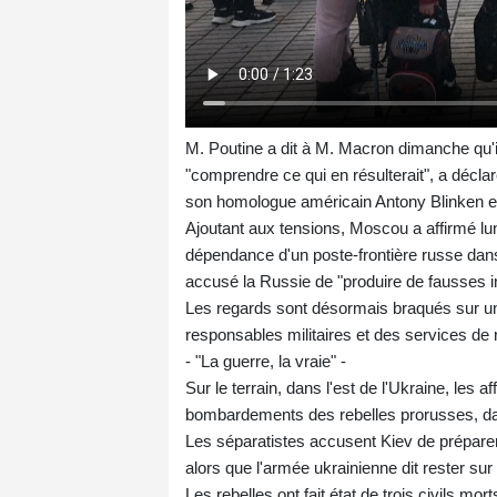
M. Poutine a dit à M. Macron dimanche qu'il 
"comprendre ce qui en résulterait", a décla
son homologue américain Antony Blinken es
Ajoutant aux tensions, Moscou a affirmé lund
dépendance d'un poste-frontière russe dans
accusé la Russie de "produire de fausses inf
Les regards sont désormais braqués sur un
responsables militaires et des services de 
- "La guerre, la vraie" -
Sur le terrain, dans l'est de l'Ukraine, les 
bombardements des rebelles prorusses, dan
Les séparatistes accusent Kiev de préparer
alors que l'armée ukrainienne dit rester sur
Les rebelles ont fait état de trois civils 