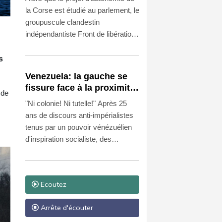
"envahisseurs" venant
la Corse est étudié au parlement, le
vivre sur l'île
groupuscule clandestin
indépendantiste Front de libération
nationale corse - Union des
Combattants (FLNC-UC) l'a
s
vivement rejeté ainsi que tous ses
Venezuela: la gauche se
soutiens, menaçant également les
fissure face à la proximité
 de
"envahisseurs" non-corses sur l'île.
avec les Etats-Unis
"Ni colonie! Ni tutelle!" Après 25
ans de discours anti-impérialistes
tenus par un pouvoir vénézuélien
d'inspiration socialiste, des
militants de gauche s'indignent du
changement de cap, Caracas
collaborant désormais étroitement
Ecoutez
avec les Etats-Unis.
Arrête d'écouter