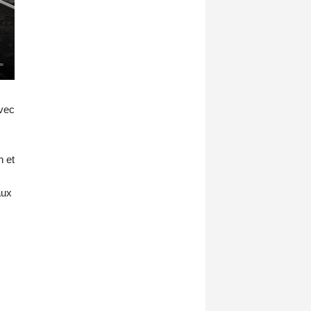
avec
n et
aux