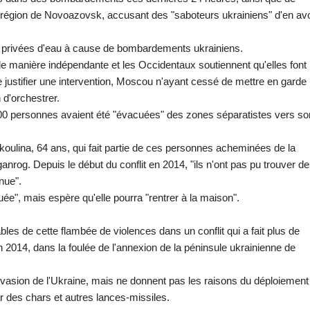
a région de Novoazovsk, accusant des "saboteurs ukrainiens" d'en avo
t privées d'eau à cause de bombardements ukrainiens.
de manière indépendante et les Occidentaux soutiennent qu'elles font
de justifier une intervention, Moscou n'ayant cessé de mettre en garde
 d'orchestrer.
00 personnes avaient été "évacuées" des zones séparatistes vers so
Nikoulina, 64 ans, qui fait partie de ces personnes acheminées de la
anrog. Depuis le début du conflit en 2014, "ils n'ont pas pu trouver de
nue".
guée", mais espère qu'elle pourra "rentrer à la maison".
es de cette flambée de violences dans un conflit qui a fait plus de
014, dans la foulée de l'annexion de la péninsule ukrainienne de
nvasion de l'Ukraine, mais ne donnent pas les raisons du déploiement
 des chars et autres lances-missiles.