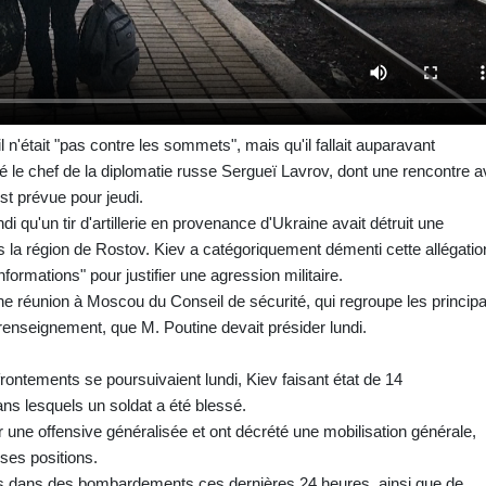
n'était "pas contre les sommets", mais qu'il fallait auparavant
ré le chef de la diplomatie russe Sergueï Lavrov, dont une rencontre 
t prévue pour jeudi.
i qu'un tir d'artillerie en provenance d'Ukraine avait détruit une
 la région de Rostov. Kiev a catégoriquement démenti cette allégatio
ormations" pour justifier une agression militaire.
e réunion à Moscou du Conseil de sécurité, qui regroupe les princip
renseignement, que M. Poutine devait présider lundi.
affrontements se poursuivaient lundi, Kiev faisant état de 14
s lesquels un soldat a été blessé.
 une offensive généralisée et ont décrété une mobilisation générale,
 ses positions.
morts dans des bombardements ces dernières 24 heures, ainsi que de