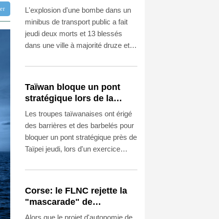
morts près de Damas
tter
L'explosion d'une bombe dans un
minibus de transport public a fait
jeudi deux morts et 13 blessés
dans une ville à majorité druze et
chrétienne près de Damas, a
rapporté l'agence de presse
officielle syrienne, citant le
Taïwan bloque un pont
ministère de la Santé.
stratégique lors de la
simulation d'une invasion
Les troupes taïwanaises ont érigé
par la Chine
des barrières et des barbelés pour
bloquer un pont stratégique près de
Taïpei jeudi, lors d'un exercice
simulant une invasion par la Chine,
qui visait à bloquer l'accès à la
capitale.
Corse: le FLNC rejette la
"mascarade" de
l'autonomie et menace les
Alors que le projet d'autonomie de