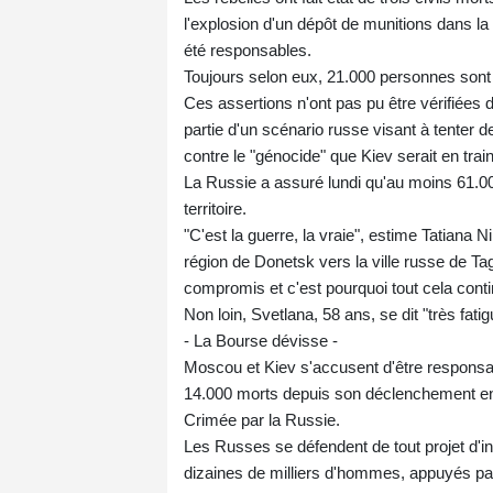
l'explosion d'un dépôt de munitions dans l
été responsables.
Toujours selon eux, 21.000 personnes son
Ces assertions n'ont pas pu être vérifiées 
partie d'un scénario russe visant à tenter 
contre le "génocide" que Kiev serait en train
La Russie a assuré lundi qu'au moins 61.0
territoire.
"C'est la guerre, la vraie", estime Tatiana 
région de Donetsk vers la ville russe de Tag
compromis et c'est pourquoi tout cela conti
Non loin, Svetlana, 58 ans, se dit "très fati
- La Bourse dévisse -
Moscou et Kiev s'accusent d'être responsabl
14.000 morts depuis son déclenchement en 2
Crimée par la Russie.
Les Russes se défendent de tout projet d'i
dizaines de milliers d'hommes, appuyés par