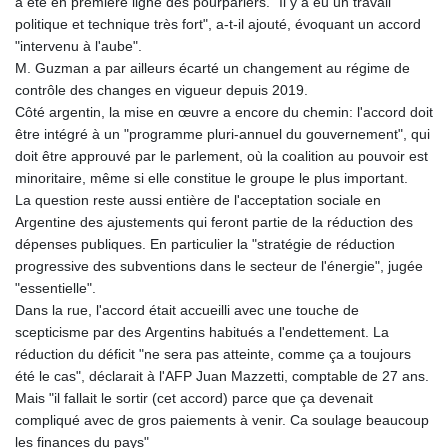
a été en première ligne des pourparlers. "Il y a eu un travail
politique et technique très fort", a-t-il ajouté, évoquant un accord
"intervenu à l'aube".
M. Guzman a par ailleurs écarté un changement au régime de
contrôle des changes en vigueur depuis 2019.
Côté argentin, la mise en œuvre a encore du chemin: l'accord doit
être intégré à un "programme pluri-annuel du gouvernement", qui
doit être approuvé par le parlement, où la coalition au pouvoir est
minoritaire, même si elle constitue le groupe le plus important.
La question reste aussi entière de l'acceptation sociale en
Argentine des ajustements qui feront partie de la réduction des
dépenses publiques. En particulier la "stratégie de réduction
progressive des subventions dans le secteur de l'énergie", jugée
"essentielle".
Dans la rue, l'accord était accueilli avec une touche de
scepticisme par des Argentins habitués a l'endettement. La
réduction du déficit "ne sera pas atteinte, comme ça a toujours
été le cas", déclarait à l'AFP Juan Mazzetti, comptable de 27 ans.
Mais "il fallait le sortir (cet accord) parce que ça devenait
compliqué avec de gros paiements à venir. Ca soulage beaucoup
les finances du pays"