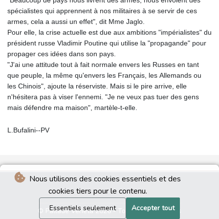
"Beaucoup de pays nous livrent des armes, nous envoient des
spécialistes qui apprennent à nos militaires à se servir de ces
armes, cela a aussi un effet", dit Mme Jaglo.
Pour elle, la crise actuelle est due aux ambitions "impérialistes" du
président russe Vladimir Poutine qui utilise la "propagande" pour
propager ces idées dans son pays.
"J'ai une attitude tout à fait normale envers les Russes en tant
que peuple, la même qu'envers les Français, les Allemands ou
les Chinois", ajoute la réserviste. Mais si le pire arrive, elle
n'hésitera pas à viser l'ennemi. "Je ne veux pas tuer des gens
mais défendre ma maison", martèle-t-elle.
L.Bufalini--PV
Nous utilisons des cookies essentiels et des
cookies tiers pour le contenu.
Essentiels seulement
Accepter tout
© Pallade Veneta 2026 - Tous droits réservés