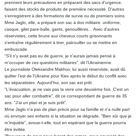
prennent leurs précautions en préparant des sacs d'urgence,
faisant des stocks de produits de première nécessité. D'autres
s'enregistrent à des formations de survie ou de premiers soins.
Mme Jaglo, elle, a préparé son sac à dos militaire: uniforme,
casque, gilet pare-balle, gants, genouillères... Avec d'autres
réservistes, cette brune aux cheveux courts grisonnants
s'entraîne régulièrement à tirer, patrouiller ou se mettre en
embuscade.
"S'il n'y avait pas eu de guerre, je n'aurais jamais pensé à
m'occuper de ces questions militaires", dit l'Ukrainienne.
Le journaliste Oleksandre Makhov, lui aussi réserviste, avait dû
quitter l'est de l'Ukraine pour Kiev après le début du conflit avec
les séparatistes. Aujourd'hui, son sac est prêt.
"L'évacuation, je ne vais pas la vivre une deuxième fois. C'est un
sac pour aller combattre", dit ce correspondant de guerre de 35
ans. "J'ai un plan et je suis prêt".
Mme Jaglo n'a pas de plan précis pour sa famille et n'a nulle part
où envoyer ses enfants si la situation se dégrade. "Bien sûr que je
m'inquiète", avoue-t-elle, tout en espérant que la guerre pourra
être évitée.