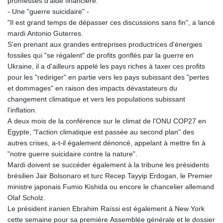
promesses d'aide financière.
- Une "guerre suicidaire" -
"Il est grand temps de dépasser ces discussions sans fin", a lancé
mardi Antonio Guterres.
S'en prenant aux grandes entreprises productrices d'énergies
fossiles qui "se régalent" de profits gonflés par la guerre en
Ukraine, il a d'ailleurs appelé les pays riches à taxer ces profits
pour les "rediriger" en partie vers les pays subissant des "pertes
et dommages" en raison des impacts dévastateurs du
changement climatique et vers les populations subissant
l'inflation.
A deux mois de la conférence sur le climat de l'ONU COP27 en
Egypte, "l'action climatique est passée au second plan" des
autres crises, a-t-il également dénoncé, appelant à mettre fin à
"notre guerre suicidaire contre la nature".
Mardi doivent se succéder également à la tribune les présidents
brésilien Jair Bolsonaro et turc Recep Tayyip Erdogan, le Premier
ministre japonais Fumio Kishida ou encore le chancelier allemand
Olaf Scholz.
Le président iranien Ebrahim Raïssi est également à New York
cette semaine pour sa première Assemblée générale et le dossier