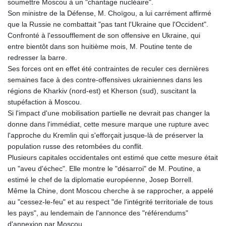
soumettre Moscou à un "chantage nucléaire".
Son ministre de la Défense, M. Choïgou, a lui carrément affirmé
que la Russie ne combattait "pas tant l'Ukraine que l'Occident".
Confronté à l'essoufflement de son offensive en Ukraine, qui
entre bientôt dans son huitième mois, M. Poutine tente de
redresser la barre.
Ses forces ont en effet été contraintes de reculer ces dernières
semaines face à des contre-offensives ukrainiennes dans les
régions de Kharkiv (nord-est) et Kherson (sud), suscitant la
stupéfaction à Moscou.
Si l'impact d'une mobilisation partielle ne devrait pas changer la
donne dans l'immédiat, cette mesure marque une rupture avec
l'approche du Kremlin qui s'efforçait jusque-là de préserver la
population russe des retombées du conflit.
Plusieurs capitales occidentales ont estimé que cette mesure était
un "aveu d'échec". Elle montre le "désarroi" de M. Poutine, a
estimé le chef de la diplomatie européenne, Josep Borrell.
Même la Chine, dont Moscou cherche à se rapprocher, a appelé
au "cessez-le-feu" et au respect "de l'intégrité territoriale de tous
les pays", au lendemain de l'annonce des "référendums"
d'annexion par Moscou.