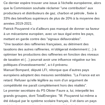
Ce dernier espère trouver une issue à l'échelle européenne, alors
que la Commission souhaite réclamer "une contribution" aux
producteurs et distributeurs de gaz, charbon et pétrole , fixée à
33% des bénéfices supérieurs de plus de 20% à la moyenne des
années 2019-2021.
Patrick Pouyanné n'a d'ailleurs pas manqué de donner sa faveur
à un mécanisme européen, avec un taux égal entre les pays,
mettant en garde contre des "signaux défavorables".
"Une taxation des raffineries françaises, au détriment des
taxations des autres raffineries, m'obligerait évidemment (...) à
optimiser les productions des raffineries en fonction des niveaux
de taxation et (...) pourrait avoir une influence négative sur les
politiques d'investissements", a-t-il prévenu.
Manuel Bompard, député LFI, rétorque que d'autres pays
européens adoptent des mesures semblables. "La France est en
retard. Refuser qu'elle légifère au nom d'un argument de
compétitivité me paraît complètement hors des réalités".
Le premier secrétaire du PS Olivier Faure a, lui, interpellé les
grands groupes, dont TotalEnergies: "M. Pouyanné lui-même a
été éduqué par le système scolaire français, il vit dans un pays