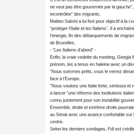
ne veut pas être gouvernée par la gauche", a
incontrôlée" des migrants.
Matteo Salvini a lui fixé pour objectif à la
"protéger l'Italie et les Italiens". Il a en
l'énergie, fin des débarquements de migrant
de Bruxelles.
- "Les Italiens d'abord" -
Enfin, la vraie vedette du meeting, Giorgia 
prénom, les a tenus en haleine avec un dis
"Nous sommes prêts, vous le verrez dimanche"
face à l'Europe.
"Nous voulons une Italie forte, sérieuse et 
à lancer "une réforme des institutions italie
connu justement pour son instabilité gouve
Ensemble, droite et extrême droite pourrai
au Sénat avec une avance confortable sur l
centre.
Selon les derniers sondages, FdI est crédi