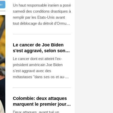
réouverture du détroit
tter
Un haut responsable iranien a posé
d'Ormuz
samedi des conditions drastiques à
remplir par les Etats-Unis avant
tout déblocage du détroit d'Ormuz,
douchant les espoirs de
réouverture de ce passage
stratégique au coeur de la guerre
Le cancer de Joe Biden
au Moyen-Orient.
s'est aggravé, selon son
fils
Le cancer dont est atteint l'ex-
président américain Joe Biden
s'est aggravé avec des
métastases "dans ses os et au-
delà", a indiqué son fils Hunter
dans un entretien à la BBC,
décrivant une maladie "très
Colombie: deux attaques
douloureuse" et "très invalidante".
marquent le premier jour
du président de la
Deux attaques, ayant tué un