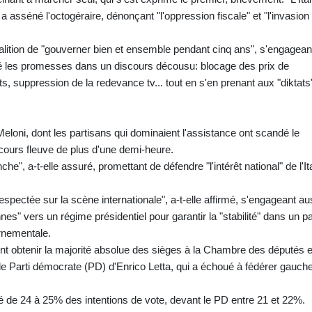
 asséné l'octogéraire, dénonçant "l'oppression fiscale" et "l'invasion
 coalition de "gouverner bien et ensemble pendant cinq ans", s'engagean
chaîné les promesses dans un discours décousu: blocage des prix de
s, suppression de la redevance tv... tout en s'en prenant aux "diktats
Meloni, dont les partisans qui dominaient l'assistance ont scandé le
cours fleuve de plus d'une demi-heure.
, a-t-elle assuré, promettant de défendre "l'intérêt national" de l'Ita
respectée sur la scène internationale", a-t-elle affirmé, s'engageant au
nnes" vers un régime présidentiel pour garantir la "stabilité" dans un p
rnementale.
ent obtenir la majorité absolue des sièges à la Chambre des députés e
e Parti démocrate (PD) d'Enrico Letta, qui a échoué à fédérer gauche
té de 24 à 25% des intentions de vote, devant le PD entre 21 et 22%.