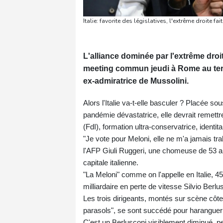
Italie: favorite des législatives, l'extrême droite
L'alliance dominée par l'extrême droi
meeting commun jeudi à Rome au term
ex-admiratrice de Mussolini.
Alors l'Italie va-t-elle basculer ? Placée 
pandémie dévastatrice, elle devrait remettre
(FdI), formation ultra-conservatrice, identitai
"Je vote pour Meloni, elle ne m'a jamais tra
l'AFP Giuli Ruggeri, une chomeuse de 53 an
capitale italienne.
"La Meloni" comme on l'appelle en Italie, 45 
milliardaire en perte de vitesse Silvio Berlu
Les trois dirigeants, montés sur scène côte
parasols", se sont succédé pour haranguer le
C'est un Berlusconi visiblement diminué, pei