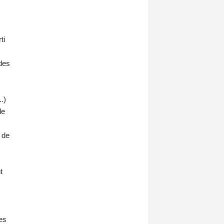
ti
 des
.)
de
 de
t
les