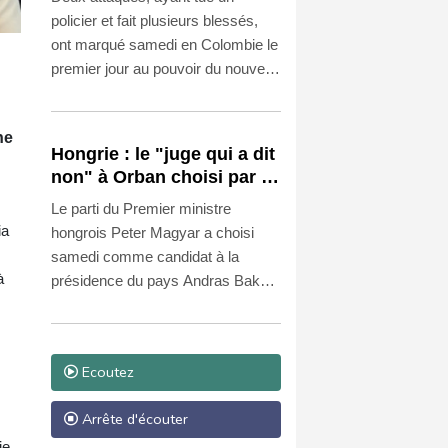
Espriella au pouvoir
policier et fait plusieurs blessés,
ont marqué samedi en Colombie le
premier jour au pouvoir du nouveau
président Abelardo de la Espriella,
qui a promis des mesures
ne
radicales pour lutter contre le crime
Hongrie : le "juge qui a dit
organisé.
non" à Orban choisi par le
camp Magyar pour devenir
Le parti du Premier ministre
président
ia
hongrois Peter Magyar a choisi
samedi comme candidat à la
à
présidence du pays Andras Baka,
ancien président de la Cour
suprême qui avait été destitué par
l'ancien Premier ministre Viktor
Ecoutez
Orban pour s'être opposé à lui.
Arrête d'écouter
ie