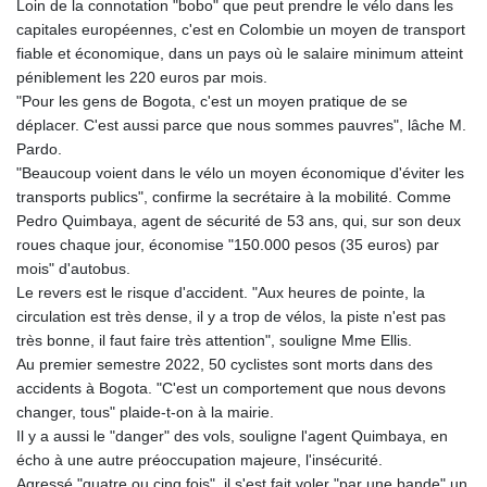
Loin de la connotation "bobo" que peut prendre le vélo dans les
capitales européennes, c'est en Colombie un moyen de transport
fiable et économique, dans un pays où le salaire minimum atteint
péniblement les 220 euros par mois.
"Pour les gens de Bogota, c'est un moyen pratique de se
déplacer. C'est aussi parce que nous sommes pauvres", lâche M.
Pardo.
"Beaucoup voient dans le vélo un moyen économique d'éviter les
transports publics", confirme la secrétaire à la mobilité. Comme
Pedro Quimbaya, agent de sécurité de 53 ans, qui, sur son deux
roues chaque jour, économise "150.000 pesos (35 euros) par
mois" d'autobus.
Le revers est le risque d'accident. "Aux heures de pointe, la
circulation est très dense, il y a trop de vélos, la piste n'est pas
très bonne, il faut faire très attention", souligne Mme Ellis.
Au premier semestre 2022, 50 cyclistes sont morts dans des
accidents à Bogota. "C'est un comportement que nous devons
changer, tous" plaide-t-on à la mairie.
Il y a aussi le "danger" des vols, souligne l'agent Quimbaya, en
écho à une autre préoccupation majeure, l'insécurité.
Agressé "quatre ou cinq fois", il s'est fait voler "par une bande" un