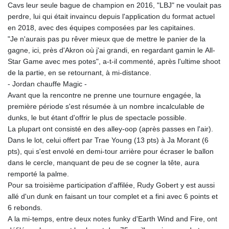
Cavs leur seule bague de champion en 2016, "LBJ" ne voulait pas
perdre, lui qui était invaincu depuis l'application du format actuel
en 2018, avec des équipes composées par les capitaines.
"Je n'aurais pas pu rêver mieux que de mettre le panier de la
gagne, ici, près d'Akron où j'ai grandi, en regardant gamin le All-
Star Game avec mes potes", a-t-il commenté, après l'ultime shoot
de la partie, en se retournant, à mi-distance.
- Jordan chauffe Magic -
Avant que la rencontre ne prenne une tournure engagée, la
première période s'est résumée à un nombre incalculable de
dunks, le but étant d'offrir le plus de spectacle possible.
La plupart ont consisté en des alley-oop (après passes en l'air).
Dans le lot, celui offert par Trae Young (13 pts) à Ja Morant (6
pts), qui s'est envolé en demi-tour arrière pour écraser le ballon
dans le cercle, manquant de peu de se cogner la tête, aura
remporté la palme.
Pour sa troisième participation d'affilée, Rudy Gobert y est aussi
allé d'un dunk en faisant un tour complet et a fini avec 6 points et
6 rebonds.
A la mi-temps, entre deux notes funky d'Earth Wind and Fire, ont