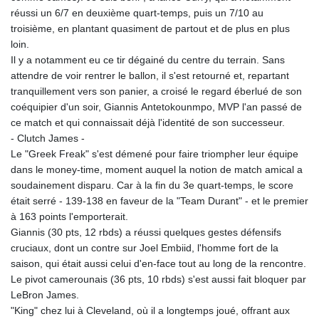
réussi un 6/7 en deuxième quart-temps, puis un 7/10 au
troisième, en plantant quasiment de partout et de plus en plus
loin.
Il y a notamment eu ce tir dégainé du centre du terrain. Sans
attendre de voir rentrer le ballon, il s'est retourné et, repartant
tranquillement vers son panier, a croisé le regard éberlué de son
coéquipier d'un soir, Giannis Antetokounmpo, MVP l'an passé de
ce match et qui connaissait déjà l'identité de son successeur.
- Clutch James -
Le "Greek Freak" s'est démené pour faire triompher leur équipe
dans le money-time, moment auquel la notion de match amical a
soudainement disparu. Car à la fin du 3e quart-temps, le score
était serré - 139-138 en faveur de la "Team Durant" - et le premier
à 163 points l'emporterait.
Giannis (30 pts, 12 rbds) a réussi quelques gestes défensifs
cruciaux, dont un contre sur Joel Embiid, l'homme fort de la
saison, qui était aussi celui d'en-face tout au long de la rencontre.
Le pivot camerounais (36 pts, 10 rbds) s'est aussi fait bloquer par
LeBron James.
"King" chez lui à Cleveland, où il a longtemps joué, offrant aux