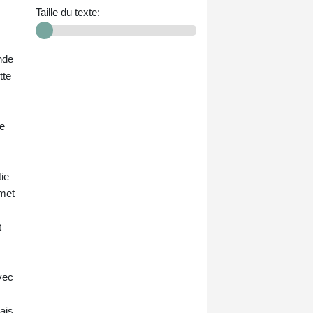
Taille du texte:
nde
tte
le
ie
 met
t
avec
ais