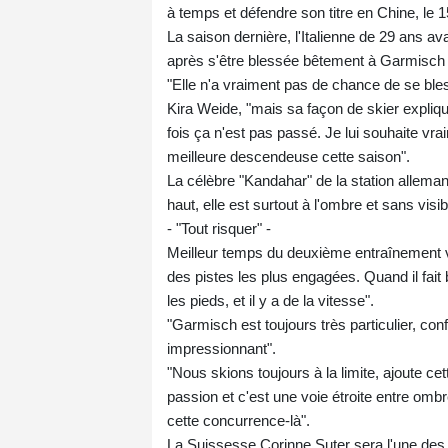
à temps et défendre son titre en Chine, le 15
La saison dernière, l'Italienne de 29 ans av
après s'être blessée bêtement à Garmisch q
"Elle n'a vraiment pas de chance de se bl
Kira Weide, "mais sa façon de skier explique
fois ça n'est pas passé. Je lui souhaite vrai
meilleure descendeuse cette saison".
La célèbre "Kandahar" de la station allema
haut, elle est surtout à l'ombre et sans visi
- "Tout risquer" -
Meilleur temps du deuxième entraînement v
des pistes les plus engagées. Quand il fait
les pieds, et il y a de la vitesse".
"Garmisch est toujours très particulier, con
impressionnant".
"Nous skions toujours à la limite, ajoute c
passion et c'est une voie étroite entre ombre
cette concurrence-là".
La Suissesse Corinne Suter sera l'une des 