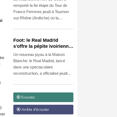
reste maillot jaune
remporté la 6e étape du Tour de
France Femmes jeudi à Tournon-
sur-Rhône (Ardèche) où la
ui
Suissesse Marlen Reusser a
conservé le maillot jaune à la veille
de l'étape reine menant vendredi
Foot: le Real Madrid
au sommet du Mont Ventoux.
s'offre la pépite ivoirienne
Yan Diomandé
Un nouveau joyau à la Maison
tre
Blanche: le Real Madrid, lancé
l
dans une spectaculaire
reconstruction, a officialisé jeudi
l'arrivée de l'ailier ivoirien Yan
i
Diomandé, 19 ans, pour un
montant estimé à 140 millions
Ecoutez
d'euros bonus compris, ce qui en
ferait la recrue la plus chère de
-G
Arrête d'écouter
l'histoire du club.
rer