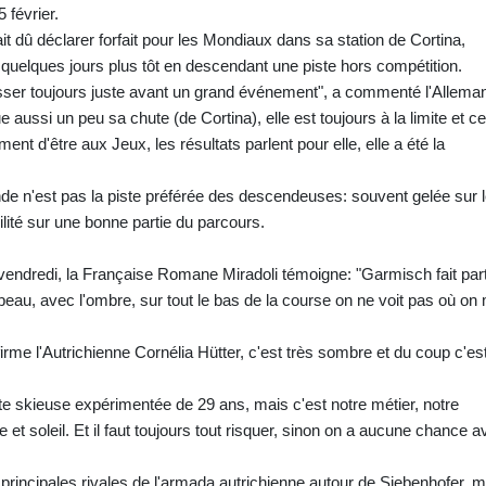
 février.
ait dû déclarer forfait pour les Mondiaux dans sa station de Cortina,
uelques jours plus tôt en descendant une piste hors compétition.
esser toujours juste avant un grand événement", a commenté l'Allema
 aussi un peu sa chute (de Cortina), elle est toujours à la limite et ce
ment d'être aux Jeux, les résultats parlent pour elle, elle a été la
nde n'est pas la piste préférée des descendeuses: souvent gelée sur 
bilité sur une bonne partie du parcours.
endredi, la Française Romane Miradoli témoigne: "Garmisch fait part
 beau, avec l'ombre, sur tout le bas de la course on ne voit pas où on
firme l'Autrichienne Cornélia Hütter, c'est très sombre et du coup c'es
ette skieuse expérimentée de 29 ans, mais c'est notre métier, notre
 et soleil. Et il faut toujours tout risquer, sinon on a aucune chance 
principales rivales de l'armada autrichienne autour de Siebenhofer, m