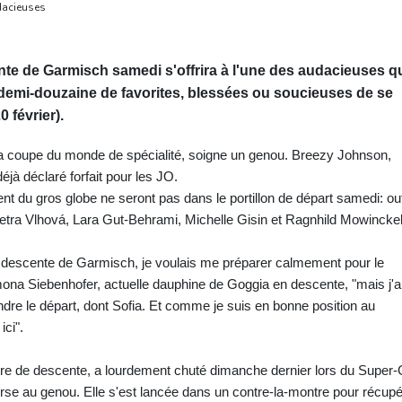
dacieuses
te de Garmisch samedi s'offrira à l'une des audacieuses q
e demi-douzaine de favorites, blessées ou soucieuses de se
 février).
a coupe du monde de spécialité, soigne un genou. Breezy Johnson,
jà déclaré forfait pour les JO.
nt du gros globe ne seront pas dans le portillon de départ samedi: ou
, Petra Vlhová, Lara Gut-Behrami, Michelle Gisin et Ragnhild Mowincke
la descente de Garmisch, je voulais me préparer calmement pour le
ona Siebenhofer, actuelle dauphine de Goggia en descente, "mais j'a
endre le départ, dont Sofia. Et comme je suis en bonne position au
ici".
tre de descente, a lourdement chuté dimanche dernier lors du Super
rse au genou. Elle s'est lancée dans un contre-la-montre pour récupé