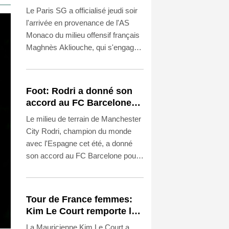
Maghnès Akliouche en
Le Paris SG a officialisé jeudi soir
provenance de Monaco
l'arrivée en provenance de l'AS
Monaco du milieu offensif français
Maghnès Akliouche, qui s'engage
avec le club de la capitale jusqu'en
2031.
Foot: Rodri a donné son
accord au FC Barcelone
pour négocier avec
Le milieu de terrain de Manchester
Manchester City
City Rodri, champion du monde
avec l'Espagne cet été, a donné
son accord au FC Barcelone pour
négocier un potentiel transfert, a
affirmé jeudi à l'AFP une source au
sein du club catalan.
Tour de France femmes:
Kim Le Court remporte la
6e étape, Marlen Reusser
La Mauricienne Kim Le Court a