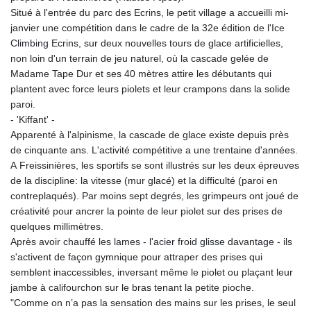
Situé à l'entrée du parc des Ecrins, le petit village a accueilli mi-
janvier une compétition dans le cadre de la 32e édition de l'Ice
Climbing Ecrins, sur deux nouvelles tours de glace artificielles,
non loin d'un terrain de jeu naturel, où la cascade gelée de
Madame Tape Dur et ses 40 mètres attire les débutants qui
plantent avec force leurs piolets et leur crampons dans la solide
paroi.
- 'Kiffant' -
Apparenté à l'alpinisme, la cascade de glace existe depuis près
de cinquante ans. L'activité compétitive a une trentaine d'années.
A Freissinières, les sportifs se sont illustrés sur les deux épreuves
de la discipline: la vitesse (mur glacé) et la difficulté (paroi en
contreplaqués). Par moins sept degrés, les grimpeurs ont joué de
créativité pour ancrer la pointe de leur piolet sur des prises de
quelques millimètres.
Après avoir chauffé les lames - l'acier froid glisse davantage - ils
s'activent de façon gymnique pour attraper des prises qui
semblent inaccessibles, inversant même le piolet ou plaçant leur
jambe à califourchon sur le bras tenant la petite pioche.
"Comme on n’a pas la sensation des mains sur les prises, le seul