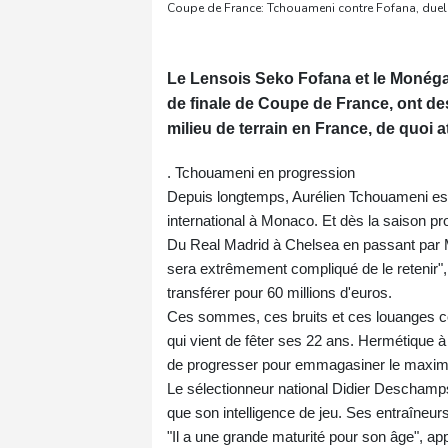
Coupe de France: Tchouameni contre Fofana, duel
Le Lensois Seko Fofana et le Monéga
de finale de Coupe de France, ont des 
milieu de terrain en France, de quoi 
. Tchouameni en progression
Depuis longtemps, Aurélien Tchouameni est
international à Monaco. Et dès la saison pro
Du Real Madrid à Chelsea en passant par Ma
sera extrêmement compliqué de le retenir", e
transférer pour 60 millions d'euros.
Ces sommes, ces bruits et ces louanges co
qui vient de fêter ses 22 ans. Hermétique à
de progresser pour emmagasiner le maximum
Le sélectionneur national Didier Deschamps 
que son intelligence de jeu. Ses entraîneu
"Il a une grande maturité pour son âge", appré