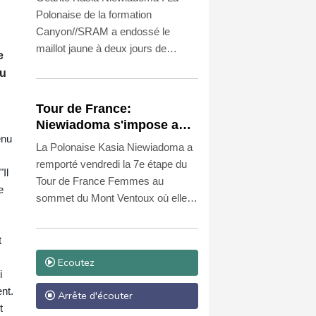
Polonaise de la formation
Canyon//SRAM a endossé le
maillot jaune à deux jours de
e
l'arrivée à Nice en s'imposant
au
vendredi lors de la 7e étape du
Tour de France, au sommet du
Tour de France:
Mont Ventoux, au terme d'un solo
Niewiadoma s'impose au
de près de dix kilomètres.
enu
sommet du Ventoux et
La Polonaise Kasia Niewiadoma a
.
endosse le maillot jaune
remporté vendredi la 7e étape du
Il
Tour de France Femmes au
e
sommet du Mont Ventoux où elle a
endossé le maillot jaune au
détriment de la Suissesse Marlen
t
Reusser, 4e.
Ecoutez
i
nt.
Arrête d'écouter
t