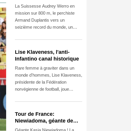
les stars à suivre à
La Suissesse Audrey Werro en
Birmingham
mission sur 800 m, le perchiste
Armand Duplantis vers un
seizième record du monde, un
troisième sacre pour le sprinteur
Marcell Jacobs: passage en revue
des stars attendues aux
Lise Klaveness, l'anti-
championnats d'Europe
Infantino canal historique
d'athlétisme qui débutent lundi à
Rare femme à graviter dans un
Birmingham (Royaume-Uni).
monde d'hommes, Lise Klaveness,
présidente de la Fédération
norvégienne de football, joue
depuis des années le rôle de poil à
gratter de la Fifa, et certains la
verraient bien en prendre la
Tour de France:
direction à la place de Gianni
Niewiadoma, géante de
Infantino.
Provence
Géante Kasia Niewiadoma ! La