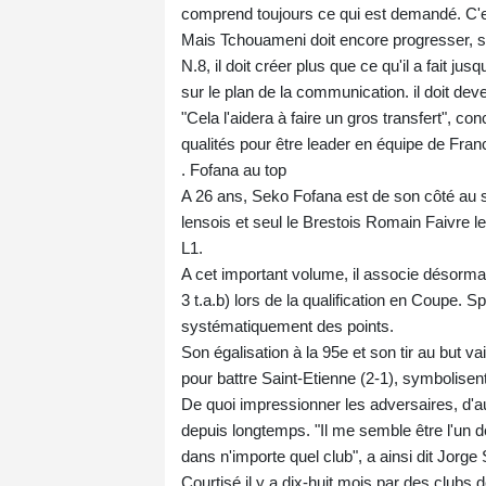
comprend toujours ce qui est demandé. C'es
Mais Tchouameni doit encore progresser, so
N.8, il doit créer plus que ce qu'il a fait j
sur le plan de la communication. il doit deve
"Cela l'aidera à faire un gros transfert", co
qualités pour être leader en équipe de Fran
. Fofana au top
A 26 ans, Seko Fofana est de son côté au s
lensois et seul le Brestois Romain Faivre 
L1.
A cet important volume, il associe désormais 
3 t.a.b) lors de la qualification en Coupe. S
systématiquement des points.
Son égalisation à la 95e et son tir au but v
pour battre Saint-Etienne (2-1), symbolisen
De quoi impressionner les adversaires, d'a
depuis longtemps. "Il me semble être l'un de
dans n'importe quel club", a ainsi dit Jorge
Courtisé il y a dix-huit mois par des clubs