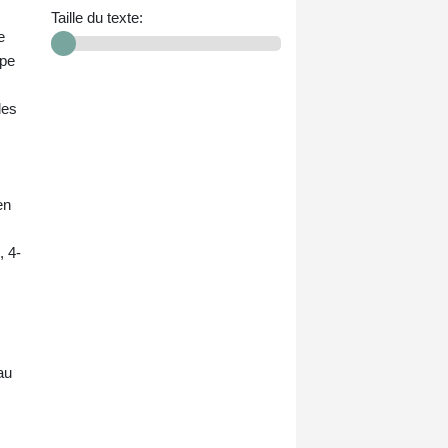
Taille du texte:
e
ipe
les
en
, 4-
au