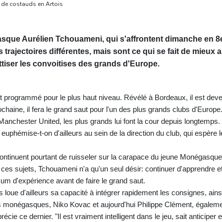
 de costauds en Artois
sque Aurélien Tchouameni, qui s'affrontent dimanche en 8
trajectoires différentes, mais sont ce qui se fait de mieux 
attiser les convoitises des grands d'Europe.
 programmé pour le plus haut niveau. Révélé à Bordeaux, il est dev
chaine, il fera le grand saut pour l'un des plus grands clubs d'Europe
nchester United, les plus grands lui font la cour depuis longtemps. "
uphémise-t-on d'ailleurs au sein de la direction du club, qui espère l
ntinuent pourtant de ruisseler sur la carapace du jeune Monégasque
 ces sujets, Tchouameni n'a qu'un seul désir: continuer d'apprendre e
 d'expérience avant de faire le grand saut.
loue d'ailleurs sa capacité à intégrer rapidement les consignes, ains
rs monégasques, Niko Kovac et aujourd'hui Philippe Clément, égaleme
cie ce dernier. "Il est vraiment intelligent dans le jeu, sait anticiper e