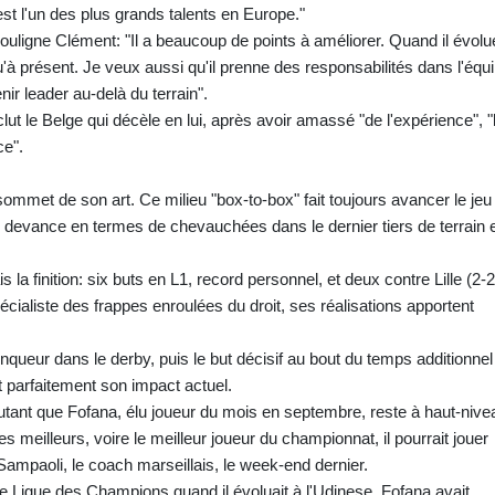
t l'un des plus grands talents en Europe."
uligne Clément: "Il a beaucoup de points à améliorer. Quand il évolu
usqu'à présent. Je veux aussi qu'il prenne des responsabilités dans l'équ
nir leader au-delà du terrain".
nclut le Belge qui décèle en lui, après avoir amassé "de l'expérience", "
ce".
ommet de son art. Ce milieu "box-to-box" fait toujours avancer le jeu
le devance en termes de chevauchées dans le dernier tiers de terrain 
la finition: six buts en L1, record personnel, et deux contre Lille (2-2
pécialiste des frappes enroulées du droit, ses réalisations apportent
ainqueur dans le derby, puis le but décisif au bout du temps additionnel
t parfaitement son impact actuel.
utant que Fofana, élu joueur du mois en septembre, reste à haut-nive
s meilleurs, voire le meilleur joueur du championnat, il pourrait jouer
 Sampaoli, le coach marseillais, le week-end dernier.
 de Ligue des Champions quand il évoluait à l'Udinese, Fofana avait