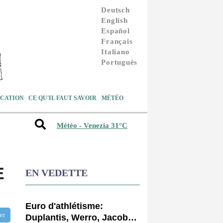
Deutsch
English
Español
Français
Italiano
Português
CATION
CE QU'IL FAUT SAVOIR
MÉTÉO
Météo - Venezia 31°C
E
EN VEDETTE
Euro d'athlétisme:
tter
Duplantis, Werro, Jacobs,