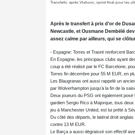
Transferts: après Vlahovic, sprint final pour les u
Après le transfert à prix d'or de Du
Newcastle, et Ousmane Dembélé devra
assez calme par ailleurs, qui se clôtur
- Espagne: Torres et Traoré renforcent Bar
En Espagne, les principaux clubs ayant des
coup a été réalisé par le FC Barcelone, pourt
Torres fin décembre pour 55 M EUR, en plu
Les Blaugranas ont aussi rappelé un ancien
par Wolverhampton jusqu'à la fin de la sais
Deux joueurs du PSG ont également posé leu
gardien Sergio Rico à Majorque, tous deux 
jeu à Manchester United, est lui prêté à Sévi
Du côté des départs, le latéral droit anglais 
contre 13 M EUR.
Le Barça a aussi dégraissé son effectif avec