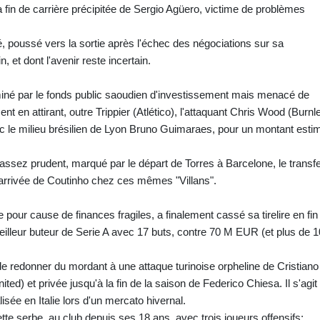
a fin de carrière précipitée de Sergio Agüero, victime de problèmes
 poussé vers la sortie après l'échec des négociations sur sa
, et dont l'avenir reste incertain.
iné par le fonds public saoudien d'investissement mais menacé de
t en attirant, outre Trippier (Atlético), l'attaquant Chris Wood (Burnl
vec le milieu brésilien de Lyon Bruno Guimaraes, pour un montant esti
sez prudent, marqué par le départ de Torres à Barcelone, le transfe
l'arrivée de Coutinho chez ces mêmes "Villans".
pour cause de finances fragiles, a finalement cassé sa tirelire en fin
eilleur buteur de Serie A avec 17 buts, contre 70 M EUR (et plus de 1
de redonner du mordant à une attaque turinoise orpheline de Cristiano
ted) et privée jusqu'à la fin de la saison de Federico Chiesa. Il s'agit
lisée en Italie lors d'un mercato hivernal.
tte serbe, au club depuis ses 18 ans, avec trois joueurs offensifs: