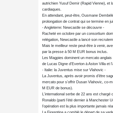
autrichien Yusuf Demir (Rapid Vienne), et l
cardiaques.
En attendant, peut-être, Ousmane Dembélé,
prolongation de contrat qui se termine en juin
- Angleterre: Newcastle se découvre -
Racheté en octobre par un consortium dom
relégation, Newcastle a lancé son recrutemen
Mais le meilleur reste peut-être à venir, a
par la presse à 50 M EUR bonus inclus.
Les Magpies dominent un mercato anglais as
de Lucas Digne d'Everton à Aston Villa et 
- Italie: la Juventus mise sur Vlahovic -
La Juventus, après avoir promis d'être sage 
mercato pour s'offrir Dusan Vlahovic, co-m
M EUR de bonus).
L'international serbe de 22 ans est chargé 
Ronaldo (parti l'été dernier à Manchester Uni
l'opération est la plus importante jamais réa
La Fiorentina a comblé le départ de sa vede