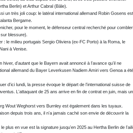
rtha Berlin) et Arthur Cabral (Bâle).
si un très joli coup: le latéral international allemand Robin Gosens es
Atalanta Bergame.
nicher, pour le moment, le défenseur central recherché pour combler
sur blessure).
r : le milieu portugais Sergio Oliviera (ex-FC Porto) à la Roma, le
Nani à Venise.
iver, d'autant que le Bayern avait annoncé à l'avance qu'il ne
rnational allemand du Bayer Leverkusen Nadiem Amiri vers Genoa a ét
er d'ici lundi, la presse évoque le départ de l'international suisse de
ntus. L'attaquant de 25 ans arrive en fin de contrat en juin, mais un
urg Wout Weghorst vers Burnley est également dans les tuyaux.
son depuis trois ans, il n'a jamais caché son envie de découvrir la
e plus en vue est la signature jusqu'en 2025 au Hertha Berlin de l'aili