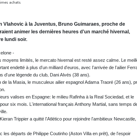
ltimes achats
san Vlahovic à la Juventus, Bruno Guimaraes, proche de
ient animer les dernières heures d'un marché hivernal,
e lundi soir.
celone -
 moyens limités, le mercato hivernal est resté assez calme. Le meill
ant endetté à plus d'un milliard d'euros, avec l'arrivée de l'ailier Ferr
s d'une légende du club, Dani Alvés (38 ans).
 de la Masia, le musculeux ailier espagnol Adama Traoré (26 ans), p
on.
rs valises en Espagne: le milieu Rafinha à la Real Sociedad, et le
pour six mois. L'international français Anthony Martial, sans temps d
lle.
Kieran Trippier a quitté l'Atlético pour rejoindre l'ambitieux Newcastle,
 les départs de Philippe Coutinho (Aston Villa en prêt), de l'espoir