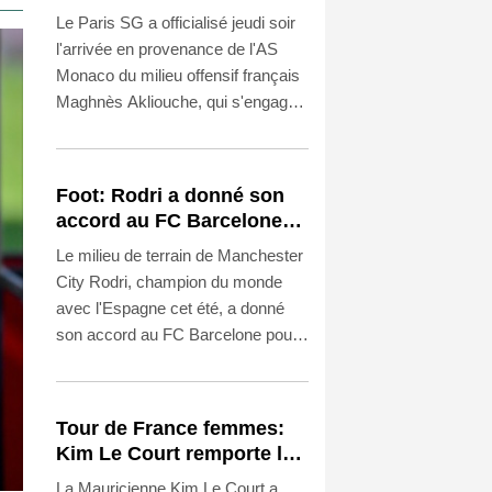
Maghnès Akliouche en
Le Paris SG a officialisé jeudi soir
provenance de Monaco
l'arrivée en provenance de l'AS
Monaco du milieu offensif français
Maghnès Akliouche, qui s'engage
avec le club de la capitale jusqu'en
2031.
Foot: Rodri a donné son
accord au FC Barcelone
pour négocier avec
Le milieu de terrain de Manchester
Manchester City
City Rodri, champion du monde
avec l'Espagne cet été, a donné
son accord au FC Barcelone pour
négocier un potentiel transfert, a
affirmé jeudi à l'AFP une source au
sein du club catalan.
Tour de France femmes:
Kim Le Court remporte la
6e étape, Marlen Reusser
La Mauricienne Kim Le Court a