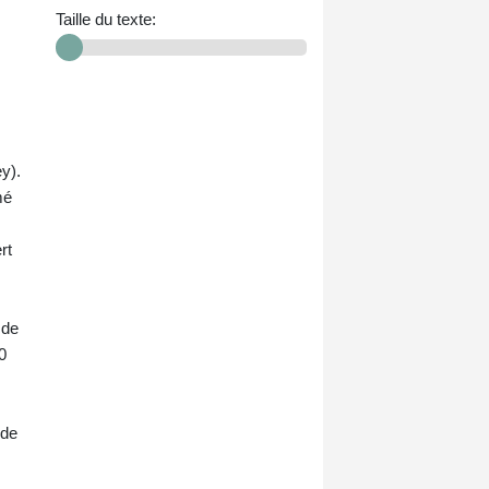
Taille du texte:
ey).
mé
rt
 de
0
 de