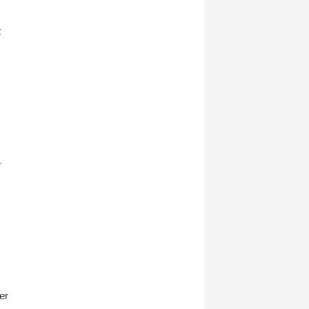
t
é
er