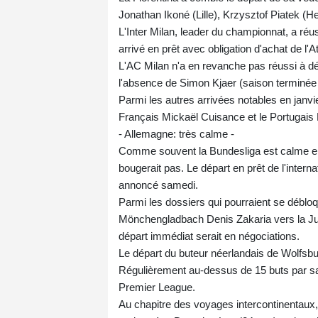
Jonathan Ikoné (Lille), Krzysztof Piatek (He
L'Inter Milan, leader du championnat, a réus
arrivé en prêt avec obligation d'achat de l'
L'AC Milan n'a en revanche pas réussi à dé
l'absence de Simon Kjaer (saison terminée 
Parmi les autres arrivées notables en janvie
Français Mickaël Cuisance et le Portugais 
- Allemagne: très calme -
Comme souvent la Bundesliga est calme en h
bougerait pas. Le départ en prêt de l'inte
annoncé samedi.
Parmi les dossiers qui pourraient se débloqu
Mönchengladbach Denis Zakaria vers la Juve
départ immédiat serait en négociations.
Le départ du buteur néerlandais de Wolfsb
Régulièrement au-dessus de 15 buts par sai
Premier League.
Au chapitre des voyages intercontinentaux, l