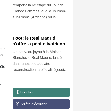
reste maillot jaune
remporté la 6e étape du Tour de
France Femmes jeudi à Tournon-
sur-Rhône (Ardèche) où la
Suissesse Marlen Reusser a
conservé le maillot jaune à la veille
de l'étape reine menant vendredi
Foot: le Real Madrid
au sommet du Mont Ventoux.
s'offre la pépite ivoirienne
eur
Yan Diomandé
Un nouveau joyau à la Maison
an
Blanche: le Real Madrid, lancé
dans une spectaculaire
rêté
reconstruction, a officialisé jeudi
l'arrivée de l'ailier ivoirien Yan
Diomandé, 19 ans, pour un
e
montant estimé à 140 millions
Ecoutez
d'euros bonus compris, ce qui en
ferait la recrue la plus chère de
Arrête d'écouter
l'histoire du club.