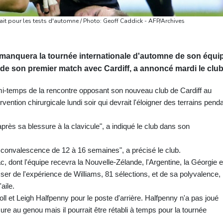
fait pour les tests d'automne / Photo: Geoff Caddick - AFP/Archives
s manquera la tournée internationale d'automne de son équi
rs de son premier match avec Cardiff, a annoncé mardi le club
mi-temps de la rencontre opposant son nouveau club de Cardiff au
rvention chirurgicale lundi soir qui devrait l'éloigner des terrains pend
après sa blessure à la clavicule", a indiqué le club dans son
 convalescence de 12 à 16 semaines", a précisé le club.
, dont l'équipe recevra la Nouvelle-Zélande, l'Argentine, la Géorgie e
er de l'expérience de Williams, 81 sélections, et de sa polyvalence,
aile.
ll et Leigh Halfpenny pour le poste d'arrière. Halfpenny n'a pas joué
re au genou mais il pourrait être rétabli à temps pour la tournée