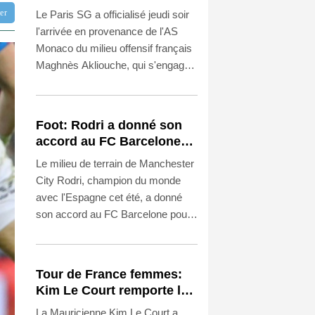
Maghnès Akliouche en
tter
Le Paris SG a officialisé jeudi soir
provenance de Monaco
l'arrivée en provenance de l'AS
Monaco du milieu offensif français
Maghnès Akliouche, qui s'engage
avec le club de la capitale jusqu'en
2031.
Foot: Rodri a donné son
accord au FC Barcelone
pour négocier avec
Le milieu de terrain de Manchester
Manchester City
City Rodri, champion du monde
avec l'Espagne cet été, a donné
son accord au FC Barcelone pour
négocier un potentiel transfert, a
affirmé jeudi à l'AFP une source au
sein du club catalan.
Tour de France femmes:
Kim Le Court remporte la
6e étape, Marlen Reusser
La Mauricienne Kim Le Court a