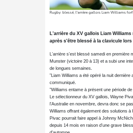
Rugby: blessé, l'arrière gallois Liam Williams for
L'arrière du XV gallois Liam William
après s'être blessé à la clavicule lo
L'arrière s'est blessé samedi en première 
Munster (victoire 20 à 13) et a subi une inte
de longues semaines.
"Liam Williams a été opéré la nuit dernière 
communiqué.
"Williams entame à présent une période de
Le sélectionneur du XV gallois, Wayne Pivac
l'Australie en novembre, devra donc se pass
Williams offrant également des solutions à l'
Pivac pourrait faire appel à Johnny McNicho
depuis 14 mois en raison d'une grave blessu
d'automne.