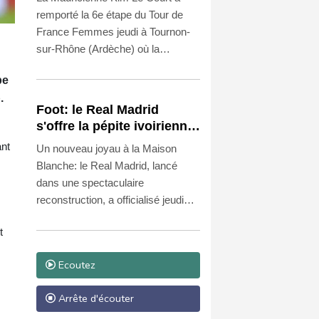
reste maillot jaune
remporté la 6e étape du Tour de
France Femmes jeudi à Tournon-
sur-Rhône (Ardèche) où la
Suissesse Marlen Reusser a
pe
conservé le maillot jaune à la veille
.
de l'étape reine menant vendredi
Foot: le Real Madrid
au sommet du Mont Ventoux.
s'offre la pépite ivoirienne
Yan Diomandé
ant
Un nouveau joyau à la Maison
Blanche: le Real Madrid, lancé
dans une spectaculaire
reconstruction, a officialisé jeudi
l'arrivée de l'ailier ivoirien Yan
t
Diomandé, 19 ans, pour un
montant estimé à 140 millions
Ecoutez
d'euros bonus compris, ce qui en
ferait la recrue la plus chère de
Arrête d'écouter
l'histoire du club.