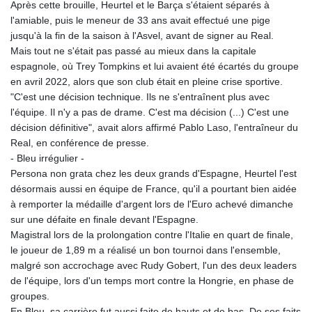
Après cette brouille, Heurtel et le Barça s'étaient séparés à
l'amiable, puis le meneur de 33 ans avait effectué une pige
jusqu'à la fin de la saison à l'Asvel, avant de signer au Real.
Mais tout ne s'était pas passé au mieux dans la capitale
espagnole, où Trey Tompkins et lui avaient été écartés du groupe
en avril 2022, alors que son club était en pleine crise sportive.
"C'est une décision technique. Ils ne s'entraînent plus avec
l'équipe. Il n'y a pas de drame. C'est ma décision (...) C'est une
décision définitive", avait alors affirmé Pablo Laso, l'entraîneur du
Real, en conférence de presse.
- Bleu irrégulier -
Persona non grata chez les deux grands d'Espagne, Heurtel l'est
désormais aussi en équipe de France, qu'il a pourtant bien aidée
à remporter la médaille d'argent lors de l'Euro achevé dimanche
sur une défaite en finale devant l'Espagne.
Magistral lors de la prolongation contre l'Italie en quart de finale,
le joueur de 1,89 m a réalisé un bon tournoi dans l'ensemble,
malgré son accrochage avec Rudy Gobert, l'un des deux leaders
de l'équipe, lors d'un temps mort contre la Hongrie, en phase de
groupes.
En Bleu, sa carrière fut aussi faite de hauts et de bas. De ses faits