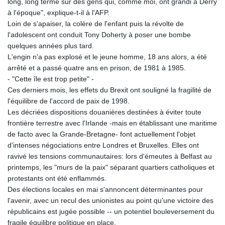
long, long terme sur des gens qui, comme moi, ont grandi à Derry
à l'époque", explique-t-il à l'AFP.
Loin de s'apaiser, la colère de l'enfant puis la révolte de
l'adolescent ont conduit Tony Doherty à poser une bombe
quelques années plus tard.
L'engin n'a pas explosé et le jeune homme, 18 ans alors, a été
arrêté et a passé quatre ans en prison, de 1981 à 1985.
- "Cette île est trop petite" -
Ces derniers mois, les effets du Brexit ont souligné la fragilité de
l'équilibre de l'accord de paix de 1998.
Les décriées dispositions douanières destinées à éviter toute
frontière terrestre avec l'Irlande -mais en établissant une maritime
de facto avec la Grande-Bretagne- font actuellement l'objet
d'intenses négociations entre Londres et Bruxelles. Elles ont
ravivé les tensions communautaires: lors d'émeutes à Belfast au
printemps, les "murs de la paix" séparant quartiers catholiques et
protestants ont été enflammés.
Des élections locales en mai s'annoncent déterminantes pour
l'avenir, avec un recul des unionistes au point qu'une victoire des
républicains est jugée possible -- un potentiel bouleversement du
fragile équilibre politique en place.