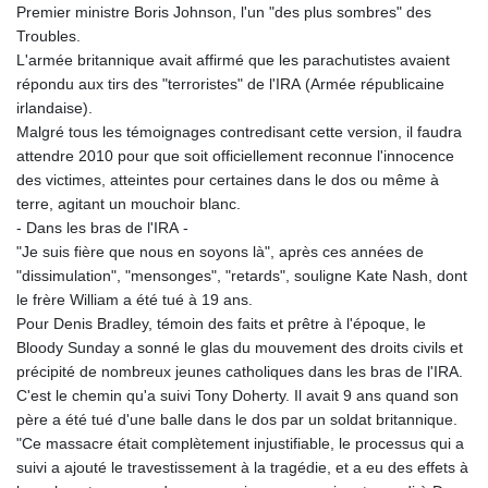
Premier ministre Boris Johnson, l'un "des plus sombres" des
Troubles.
L'armée britannique avait affirmé que les parachutistes avaient
répondu aux tirs des "terroristes" de l'IRA (Armée républicaine
irlandaise).
Malgré tous les témoignages contredisant cette version, il faudra
attendre 2010 pour que soit officiellement reconnue l'innocence
des victimes, atteintes pour certaines dans le dos ou même à
terre, agitant un mouchoir blanc.
- Dans les bras de l'IRA -
"Je suis fière que nous en soyons là", après ces années de
"dissimulation", "mensonges", "retards", souligne Kate Nash, dont
le frère William a été tué à 19 ans.
Pour Denis Bradley, témoin des faits et prêtre à l'époque, le
Bloody Sunday a sonné le glas du mouvement des droits civils et
précipité de nombreux jeunes catholiques dans les bras de l'IRA.
C'est le chemin qu'a suivi Tony Doherty. Il avait 9 ans quand son
père a été tué d'une balle dans le dos par un soldat britannique.
"Ce massacre était complètement injustifiable, le processus qui a
suivi a ajouté le travestissement à la tragédie, et a eu des effets à