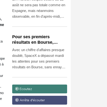
août ne sera pas totale comme en
Espagne, mais néanmoins
observable, en fin d'après-midi,
,
avec des lunettes dédiées. Voici ce
mme
que vous devez savoir afin de
vous préparer au rendez-vous
Pour ses premiers
entre le Soleil et la Lune.
ca
résultats en Bourse,
SpaceX fait mieux que
Avec un chiffre d'affaires presque
prévu mais ne rassure pas
doublé, SpaceX a dépassé mardi
ippe
les attentes pour ses premiers
) à
résultats en Bourse, sans enrayer
toutefois la chute du titre: la
our
location de centres de données
pour l'intelligence artificielle (IA) lui
-
Ecoutez
rapporte désormais des milliards,
ano
mais lui en coûte bien davantage.
de
Arrête d'écouter