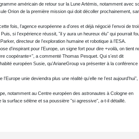
ogramme américain de retour sur la Lune Artémis, notamment avec s
le Orion de la première mission qui doit décoller prochainement, sa
ette fois, l'agence européenne a d'ores et déjà négocié l'envoi de troi
is, si l'expérience réussit, "il y aura un heureux élu" qui pourrait fou
 Parker, directeur de l'exploration humaine et robotique à l'ESA.
e d'inspirant pour l'Europe, un signe fort pour dire +voilà, on tient n
ière coopérante+", a commenté Thomas Pesquet. Qui s'est dit
 habité européen Susie, qu'ArianeGroup va présenter à la conférence
l'Europe unie deviendra plus une réalité qu'elle ne l'est aujourd'hui",
ppe, notamment au Centre européen des astronautes à Cologne en
a surface sélène et sa poussière "si agressive", a-t-il détaillé.