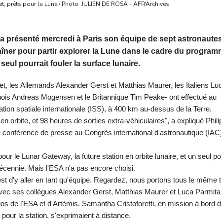
, prêts pour la Lune / Photo: JULIEN DE ROSA - AFP/Archives
a présenté mercredi à Paris son équipe de sept astronautes
îner pour partir explorer la Lune dans le cadre du progra
eul pourrait fouler la surface lunaire.
, les Allemands Alexander Gerst et Matthias Maurer, les Italiens Lu
nois Andreas Mogensen et le Britannique Tim Peake- ont effectué au
ation spatiale internationale (ISS), à 400 km au-dessus de la Terre.
en orbite, et 98 heures de sorties extra-véhiculaires", a expliqué Phil
e conférence de presse au Congrès international d'astronautique (IAC
our le Lunar Gateway, la future station en orbite lunaire, et un seul p
a décennie. Mais l'ESA n'a pas encore choisi.
st d'y aller en tant qu'équipe. Regardez, nous portons tous le même t
vec ses collègues Alexander Gerst, Matthias Maurer et Luca Parmit
gos de l'ESA et d'Artémis. Samantha Cristoforetti, en mission à bord 
pour la station, s'exprimaient à distance.