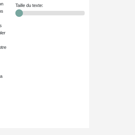
on
Taille du texte:
ns
s
ler
otre
 a