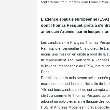
Sept astronautes européens, dont Thomas Pesquet
L'agence spatiale européenne (ESA) 
dont Thomas Pesquet, prêts à s'entra
américain Artémis, parmi lesquels un s
Les candidats - le Français Thomas Pesquet
Parmitano et Samantha Cristoforetti, le Da
moins une mission en orbite à bord de la st
Ils représentent "l'équivalent de 4,5 années 
Willekens, responsable de l'ESA, lors d'un
Paris.
Parmi eux, seuls trois seront sélectionnés p
marcher sur le sol lunaire, d'ici la fin de l
"On est tous candidats et ce qui compte c'e
shirt", a commenté Thomas Pesquet, qui a
arborait un polo bleu marine flanqué des lo
l'ISS, et Andreas Mogensen, prêt à décoller 