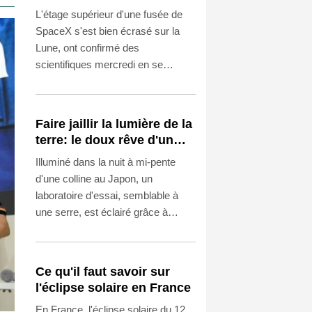
sur la Lune
L'étage supérieur d'une fusée de
SpaceX s'est bien écrasé sur la
Lune, ont confirmé des
scientifiques mercredi en se
basant sur des observations
réalisées avec un télescope au
Chili qui a capté des preuves d'un
Faire jaillir la lumière de la
nuage de débris.
terre: le doux rêve d'un
Japonais
Illuminé dans la nuit à mi-pente
d'une colline au Japon, un
laboratoire d'essai, semblable à
une serre, est éclairé grâce à
l'électricité produite par 1.500
caisses en bois remplies de terre
et de compost.
Ce qu'il faut savoir sur
l'éclipse solaire en France
En France, l'éclipse solaire du 12