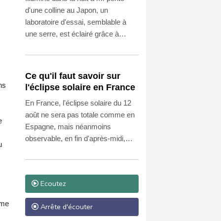
d'une colline au Japon, un
laboratoire d'essai, semblable à
une serre, est éclairé grâce à
l'électricité produite par 1.500
caisses en bois remplies de terre
et de compost.
Ce qu'il faut savoir sur
ns
l'éclipse solaire en France
En France, l'éclipse solaire du 12
août ne sera pas totale comme en
e
Espagne, mais néanmoins
observable, en fin d'après-midi,
u
avec des lunettes dédiées. Voici ce
que vous devez savoir afin de
vous préparer au rendez-vous
Ecoutez
entre le Soleil et la Lune.
rme
Arrête d'écouter