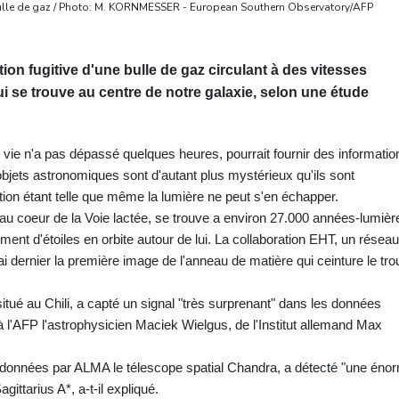
e bulle de gaz / Photo: M. KORNMESSER - European Southern Observatory/AFP
on fugitive d'une bulle de gaz circulant à des vitesses
i se trouve au centre de notre galaxie, selon une étude
de vie n'a pas dépassé quelques heures, pourrait fournir des informatio
bjets astronomiques sont d'autant plus mystérieux qu'ils sont
tation étant telle que même la lumière ne peut s'en échapper.
i au coeur de la Voie lactée, se trouve a environ 27.000 années-lumièr
ment d'étoiles en orbite autour de lui. La collaboration EHT, un réseau
i dernier la première image de l'anneau de matière qui ceinture le tro
tué au Chili, a capté un signal "très surprenant" dans les données
 à l'AFP l'astrophysicien Maciek Wielgus, de l'Institut allemand Max
 données par ALMA le télescope spatial Chandra, a détecté "une éno
ttarius A*, a-t-il expliqué.