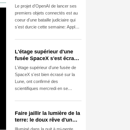
judiciaire sur les futurs
Le projet d'OpenAI de lancer ses
appareils du créateur de
premiers objets connectés est au
ChatGPT
coeur d'une bataille judiciaire qui
s'est durcie cette semaine: Apple a
réclamé l'arrêt de l'usage de ses
secrets industriels et la fouille des
ordinateurs du créateur de
L'étage supérieur d'une
ChatGPT, qui a rétorqué en
fusée SpaceX s'est écrasé
demandant l'abandon de
sur la Lune
L'étage supérieur d'une fusée de
poursuites "sans fondement".
SpaceX s'est bien écrasé sur la
Lune, ont confirmé des
scientifiques mercredi en se
basant sur des observations
réalisées avec un télescope au
Chili qui a capté des preuves d'un
Faire jaillir la lumière de la
nuage de débris.
terre: le doux rêve d'un
Japonais
Illuminé dans la nuit à mi-pente